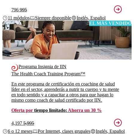
796
995
11 módulos
Siempre disponible
Inglés, Español
EL MÁS VENDIDO
Programa Insignia de IIN
The Health Coach Training Program™
En este programa de certificación en coaching de salud
líder en el sector, aprenderás a nutrir tu cuerpo y tu mente
en todo sentido y a capacitar a otros para que hagan lo
mismo como coach de salud certificado por IIN.
Oferta por
tiempo limitado:
Ahorra un 30 %
4,197
5,995
6 o 12 meses
Por Internet, clases grupales
Inglés, Español