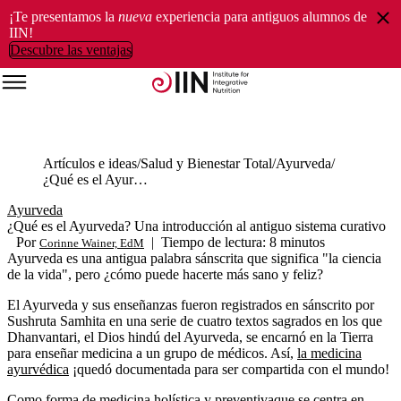
¡Te presentamos la
nueva
experiencia para antiguos alumnos de
IIN!
Descubre las ventajas
Artículos e ideas
Salud y Bienestar Total
Ayurveda
¿Qué es el Ayurveda? Una introducción al antiguo sistema curativo
Ayurveda
¿Qué es el Ayurveda? Una introducción al antiguo sistema curativo
Por
|
Tiempo de lectura: 8 minutos
Corinne Wainer, EdM
Ayurveda es una antigua palabra sánscrita que significa "la ciencia
de la vida", pero ¿cómo puede hacerte más sano y feliz?
El Ayurveda y sus enseñanzas fueron registrados en sánscrito por
Sushruta Samhita en una serie de cuatro textos sagrados
en los que
Dhanvantari, el Dios hindú del Ayurveda, se encarnó en la Tierra
para enseñar medicina a un grupo de médicos. Así,
la medicina
ayurvédica
¡quedó documentada para ser compartida con el mundo!
Como forma de medicina holística y preventiva
que se centra en