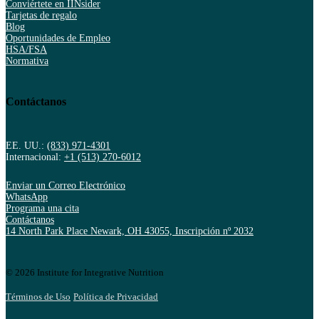
Conviértete en IINsider
Tarjetas de regalo
Blog
Oportunidades de Empleo
HSA/FSA
Normativa
Contáctanos
EE. UU.:
(833) 971-4301
Internacional:
+1 (513) 270-6012
Enviar un Correo Electrónico
WhatsApp
Programa una cita
Contáctanos
14 North Park Place Newark, OH 43055, Inscripción nº 2032
© 2026 Institute for Integrative Nutrition
Términos de Uso
Política de Privacidad