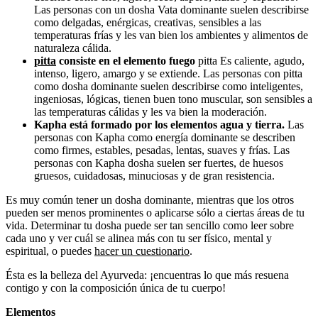
Las personas con un dosha Vata dominante suelen describirse
como delgadas, enérgicas, creativas, sensibles a las
temperaturas frías y les van bien los ambientes y alimentos de
naturaleza cálida.
pitta
consiste en el elemento fuego
pitta Es caliente, agudo,
intenso, ligero, amargo y se extiende. Las personas con pitta
como dosha dominante suelen describirse como inteligentes,
ingeniosas, lógicas, tienen buen tono muscular, son sensibles a
las temperaturas cálidas y les va bien la moderación.
Kapha está formado por los elementos agua y tierra.
Las
personas con Kapha como energía dominante se describen
como firmes, estables, pesadas, lentas, suaves y frías. Las
personas con Kapha dosha suelen ser fuertes, de huesos
gruesos, cuidadosas, minuciosas y de gran resistencia.
Es muy común tener un dosha dominante, mientras que los otros
pueden ser menos prominentes o aplicarse sólo a ciertas áreas de tu
vida. Determinar tu dosha puede ser tan sencillo como leer sobre
cada uno y ver cuál se alinea más con tu ser físico, mental y
espiritual, o puedes
hacer un cuestionario
.
Ésta es la belleza del Ayurveda: ¡encuentras lo que más resuena
contigo y con la composición única de tu cuerpo!
Elementos