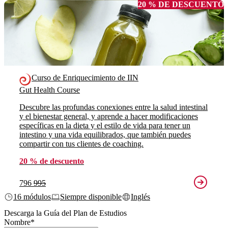
20 % DE DESCUENTO
Curso de Enriquecimiento de IIN
Gut Health Course
Descubre las profundas conexiones entre la salud intestinal
y el bienestar general, y aprende a hacer modificaciones
específicas en la dieta y el estilo de vida para tener un
intestino y una vida equilibrados, que también puedes
compartir con tus clientes de coaching.
20 % de descuento
796
995
16 módulos
Siempre disponible
Inglés
Descarga la Guía del Plan de Estudios
Nombre
*