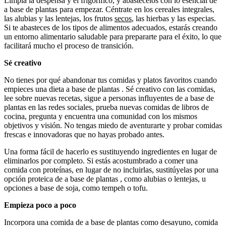
Limpia la despensa y el frigorífico, y abastécelos con lo esencial de
a base de plantas para empezar. Céntrate en los cereales integrales,
las alubias y las lentejas, los frutos
secos
, las hierbas y las especias.
Si te abasteces de los tipos de alimentos adecuados, estarás creando
un entorno alimentario saludable para prepararte para el éxito, lo que
facilitará mucho el proceso de transición.
Sé creativo
No tienes por qué abandonar tus comidas y platos favoritos cuando
empieces una dieta a base de plantas . Sé creativo con las comidas,
lee sobre nuevas recetas, sigue a personas influyentes de a base de
plantas en las redes sociales, prueba nuevas comidas de libros de
cocina, pregunta y encuentra una comunidad con los mismos
objetivos y visión. No tengas miedo de aventurarte y probar comidas
frescas e innovadoras que no hayas probado antes.
Una forma fácil de hacerlo es sustituyendo ingredientes en lugar de
eliminarlos por completo. Si estás acostumbrado a comer una
comida con proteínas, en lugar de no incluirlas, sustitúyelas por una
opción proteica de a base de plantas , como alubias o lentejas, u
opciones a base de soja, como tempeh o tofu.
Empieza poco a poco
Incorpora una comida de a base de plantas como desayuno, comida