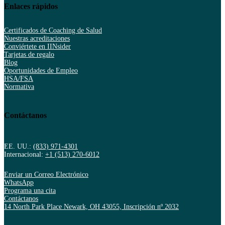
Enlaces rápidos
Certificados de Coaching de Salud
Nuestras acreditaciones
Conviértete en IINsider
Tarjetas de regalo
Blog
Oportunidades de Empleo
HSA/FSA
Normativa
Contáctanos
EE. UU.:
(833) 971-4301
Internacional:
+1 (513) 270-6012
Enviar un Correo Electrónico
WhatsApp
Programa una cita
Contáctanos
14 North Park Place Newark, OH 43055, Inscripción nº 2032