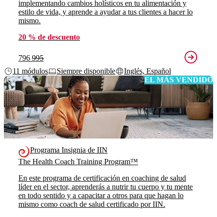
implementando cambios holísticos en tu alimentación y
estilo de vida, y aprende a ayudar a tus clientes a hacer lo
mismo.
20 % de descuento
796
995
11 módulos
Siempre disponible
Inglés, Español
EL MÁS VENDIDO
Programa Insignia de IIN
The Health Coach Training Program™
En este programa de certificación en coaching de salud
líder en el sector, aprenderás a nutrir tu cuerpo y tu mente
en todo sentido y a capacitar a otros para que hagan lo
mismo como coach de salud certificado por IIN.