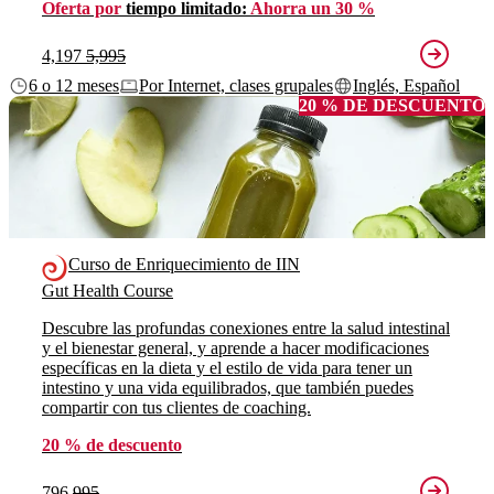
Oferta por
tiempo limitado:
Ahorra un 30 %
4,197
5,995
6 o 12 meses
Por Internet, clases grupales
Inglés, Español
20 % DE DESCUENTO
Curso de Enriquecimiento de IIN
Gut Health Course
Descubre las profundas conexiones entre la salud intestinal
y el bienestar general, y aprende a hacer modificaciones
específicas en la dieta y el estilo de vida para tener un
intestino y una vida equilibrados, que también puedes
compartir con tus clientes de coaching.
20 % de descuento
796
995