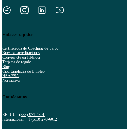
Enlaces rápidos
Certificados de Coaching de Salud
Nuestras acreditaciones
Conviértete en IINsider
Tarjetas de regalo
Blog
Oportunidades de Empleo
HSA/FSA
Normativa
Contáctanos
EE. UU.:
(833) 971-4301
Internacional:
+1 (513) 270-6012