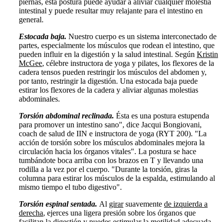
piernas, esta postura puede ayudar a aliviar cualquier molestia
intestinal y puede resultar muy relajante para el intestino en
general.
Estocada baja.
Nuestro cuerpo es un sistema interconectado de
partes, especialmente los músculos que rodean el intestino, que
pueden influir en la digestión y la salud intestinal. Según
Kristin
McGee
, célebre instructora de yoga y pilates, los flexores de la
cadera tensos pueden restringir los músculos del abdomen y,
por tanto, restringir la digestión. Una estocada baja puede
estirar los flexores de la cadera y aliviar algunas molestias
abdominales.
Torsión abdominal reclinada.
Ésta es una postura estupenda
para promover un intestino sano", dice Jacqui Bongiovani,
coach de salud de IIN e instructora de yoga (RYT 200). "La
acción de torsión sobre los músculos abdominales mejora la
circulación hacia los órganos vitales". La postura se hace
tumbándote boca arriba con los brazos en T y llevando una
rodilla a la vez por el cuerpo. "Durante la torsión, giras la
columna para estirar los músculos de la espalda, estimulando al
mismo tiempo el tubo digestivo".
Torsión espinal sentada.
Al
girar
suavemente
de izquierda a
derecha
, ejerces una ligera presión sobre los órganos que
facilitan la digestión y puedes estimular la motilidad adecuada.