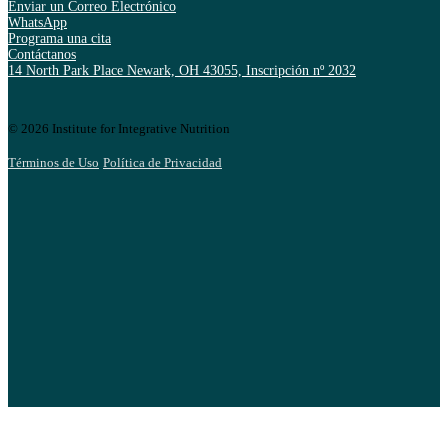
Enviar un Correo Electrónico
WhatsApp
Programa una cita
Contáctanos
14 North Park Place Newark, OH 43055, Inscripción nº 2032
© 2026 Institute for Integrative Nutrition
Términos de Uso
Política de Privacidad