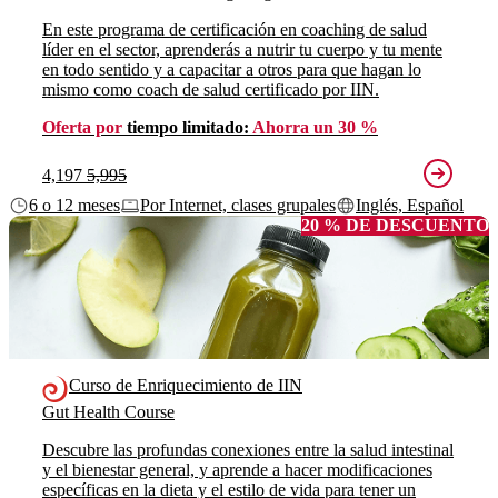
En este programa de certificación en coaching de salud
líder en el sector, aprenderás a nutrir tu cuerpo y tu mente
en todo sentido y a capacitar a otros para que hagan lo
mismo como coach de salud certificado por IIN.
Oferta por
tiempo limitado:
Ahorra un 30 %
4,197
5,995
6 o 12 meses
Por Internet, clases grupales
Inglés, Español
20 % DE DESCUENTO
Curso de Enriquecimiento de IIN
Gut Health Course
Descubre las profundas conexiones entre la salud intestinal
y el bienestar general, y aprende a hacer modificaciones
específicas en la dieta y el estilo de vida para tener un