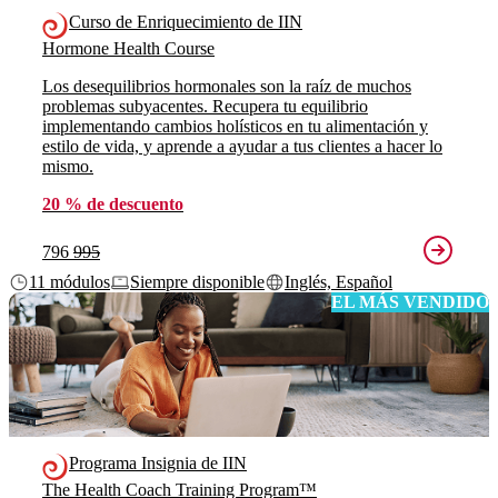
Curso de Enriquecimiento de IIN
Hormone Health Course
Los desequilibrios hormonales son la raíz de muchos
problemas subyacentes. Recupera tu equilibrio
implementando cambios holísticos en tu alimentación y
estilo de vida, y aprende a ayudar a tus clientes a hacer lo
mismo.
20 % de descuento
796
995
11 módulos
Siempre disponible
Inglés, Español
EL MÁS VENDIDO
Programa Insignia de IIN
The Health Coach Training Program™