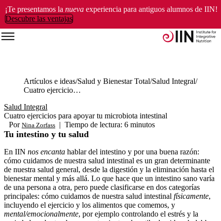
¡Te presentamos la
nueva
experiencia para antiguos alumnos de IIN!
Descubre las ventajas
Artículos e ideas
Salud y Bienestar Total
Salud Integral
Cuatro ejercicios para apoyar tu microbiota intestinal
Salud Integral
Cuatro ejercicios para apoyar tu microbiota intestinal
Por
|
Tiempo de lectura: 6 minutos
Nina Zorfass
Tu intestino y tu salud
En IIN
nos encanta
hablar del intestino y por una buena razón:
cómo cuidamos de nuestra salud intestinal es un gran determinante
de nuestra salud general, desde la digestión y la eliminación hasta el
bienestar mental y más allá. Lo que hace que un intestino sano varía
de una persona a otra, pero puede clasificarse en dos categorías
principales: cómo cuidamos de nuestra salud intestinal
físicamente
,
incluyendo el ejercicio y los alimentos que comemos, y
mental/emocionalmente
, por ejemplo controlando el estrés y la