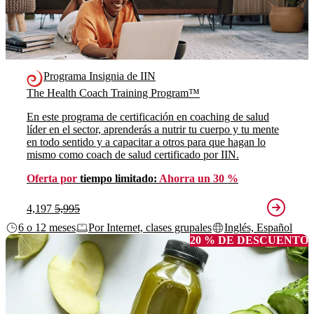
Programa Insignia de IIN
The Health Coach Training Program™
En este programa de certificación en coaching de salud
líder en el sector, aprenderás a nutrir tu cuerpo y tu mente
en todo sentido y a capacitar a otros para que hagan lo
mismo como coach de salud certificado por IIN.
Oferta por
tiempo limitado:
Ahorra un 30 %
4,197
5,995
6 o 12 meses
Por Internet, clases grupales
Inglés, Español
20 % DE DESCUENTO