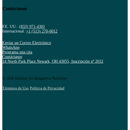
Contáctanos
EE. UU.:
(833) 971-4301
Internacional:
+1 (513) 270-6012
Enviar un Correo Electrónico
WhatsApp
Programa una cita
Contáctanos
14 North Park Place Newark, OH 43055, Inscripción nº 2032
© 2026 Institute for Integrative Nutrition
Términos de Uso
Política de Privacidad