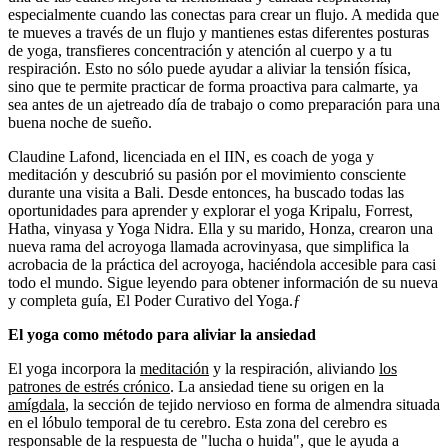
especialmente cuando las conectas para crear un flujo. A medida que
te mueves a través de un flujo y mantienes estas diferentes posturas
de yoga, transfieres concentración y atención al cuerpo y a tu
respiración. Esto no sólo puede ayudar a aliviar la tensión física,
sino que te permite practicar de forma proactiva para calmarte, ya
sea antes de un ajetreado día de trabajo o como preparación para una
buena noche de sueño.
Claudine Lafond, licenciada en el IIN, es coach de yoga y
meditación y descubrió su pasión por el movimiento consciente
durante una visita a Bali. Desde entonces, ha buscado todas las
oportunidades para aprender y explorar el yoga Kripalu, Forrest,
Hatha, vinyasa y Yoga Nidra. Ella y su marido, Honza, crearon una
nueva rama del acroyoga llamada acrovinyasa, que simplifica la
acrobacia de la práctica del acroyoga, haciéndola accesible para casi
todo el mundo. Sigue leyendo para obtener información de su nueva
y completa guía, El Poder Curativo del Yoga.ƒ
El yoga como método para aliviar la ansiedad
El yoga incorpora la
meditación
y la respiración, aliviando
los
patrones de estrés crónico
. La ansiedad tiene su origen en la
amígdala
, la sección de tejido nervioso en forma de almendra situada
en el lóbulo temporal de tu cerebro. Esta zona del cerebro es
responsable de la respuesta de "lucha o huida", que le ayuda a