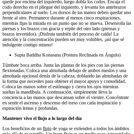
quede por encima del izquierdo, luego dobla los codos. Encaja el
codo derecho en el pliegue del izquierdo, y levanta los antebrazos
perpendiculares al suelo. Los dorsos de las manos deben quedar uno
frente al otro. Permanece durante al menos cinco respiraciones,
mientras fijas la mirada en un punto que no se mueva. Desenrolla las
piernas y los brazos con gracia y repite del otro lado (piernas y
brazos invertidos). ¡Disfruta también del proceso de caída! La
atención y la concentración pueden ser muy volubles, ¡así que sé
indulgente contigo mismo!
Supta Baddha Konasana (Postura Reclinada en Ángulo)
Túmbate boca arriba. Junta las plantas de los pies con las piernas
flexionadas. Coloca una almohada debajo de ambos muslos y una
almohada opcional detrás de la cabeza, doblando las almohadas de
la forma que necesites para obtener el mayor apoyo y comodidad.
Coloca las manos sobre el estómago y cierra los ojos mientras
sueltas la mandíbula. A continuación, simplemente lleva la
conciencia a las manos que descansan sobre el vientre. Concéntrate
en sentir el ascenso y descenso del torso con cada inspiración y
espiración lentas y profundas.
Mantener vivo el flujo a lo largo del día
Los beneficios de un
flujo
de yoga se extienden a todos los ámbitos
más allá de tu esterilla. Un buen flujo es un medio para autocuidado,