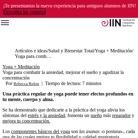
¡Te presentamos la
nueva
experiencia para antiguos alumnos de IIN!
Descubre las ventajas
Artículos e ideas
Salud y Bienestar Total
Yoga + Meditación
Yoga para combatir la ansiedad, mejorar el sueño y agudizar la concentración
Yoga + Meditación
Yoga para combatir la ansiedad, mejorar el sueño y agudizar la
concentración
Por
|
Tiempo de lectura: 7 minutos
Rebecca Robin
Una práctica regular de yoga puede tener efectos profundos en
tu mente, cuerpo y alma.
Se ha demostrado que dedicarte a la práctica del yoga alivia los
síntomas del
estrés y la ansiedad
, fomenta un
sueño
más
reparador
y
mejora tu concentración.
Los
componentes básicos del yoga
son
las asanas
-o posturas-, cada
una de las cuales mejora tu flexibilidad y calidad respiratoria,