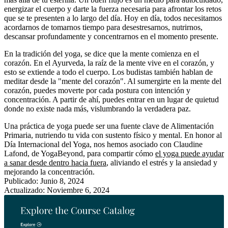
energizar el cuerpo y darte la fuerza necesaria para afrontar los retos
que se te presenten a lo largo del día. Hoy en día, todos necesitamos
acordarnos de tomarnos tiempo para desestresarnos, nutrirnos,
descansar profundamente y concentrarnos en el momento presente.
En la tradición del yoga, se dice que la mente comienza en el
corazón. En el Ayurveda, la raíz de la mente vive en el corazón, y
esto se extiende a todo el cuerpo. Los budistas también hablan de
meditar desde la "mente del corazón". Al sumergirte en la mente del
corazón, puedes moverte por cada postura con intención y
concentración. A partir de ahí, puedes entrar en un lugar de quietud
donde no existe nada más, vislumbrando la verdadera paz.
Una práctica de yoga puede ser una fuente clave de Alimentación
Primaria, nutriendo tu vida con sustento físico y mental. En honor al
Día Internacional del Yoga, nos hemos asociado con Claudine
Lafond, de YogaBeyond, para compartir cómo
el yoga puede ayudar
a sanar desde dentro hacia fuera
, aliviando el estrés y la ansiedad y
mejorando la concentración.
Publicado: Junio 8, 2024
Actualizado: Noviembre 6, 2024