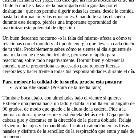
10 de la noche y las 2 de la madrugada están guiadas por el
doshapitta
, que nos permite digerir todas las cosas, desde la comida
hasta la información y las emociones. Cuando te saltas el sueño
durante este tiempo, pierdes una importante oportunidad de
maximizar este potencial de digestión.
Un buen descanso nocturno -o la falta del mismo- afecta a cómo te
relacionas con el mundo y al tipo de energía que llevas a cada rincón
de tu vida. Probablemente sabes cómo te sientes al día siguiente de
una mala noche de sueño: irritable, perezoso y rápido para
reaccionar, sobre todo negativamente. Dormir bien y obtener la
energía que te proporciona es necesario para reponer fuerzas
cerebrales y hacer frente a todas tus responsabilidades durante el día.
Para mejorar la calidad de tu sueño, prueba esta postura:
Ardha Bhekasana (Postura de la media rana)
Túmbate boca abajo, con almohadas bajo el vientre si quieres.
Extiende una pierna hacia un lado y dobla la rodilla en un ángulo de
90 grados, de modo que quede a la altura de la cadera. Pide a la
pierna contraria que se estire y extiéndela detrás de ti. Deja que tu
cabeza gire y descanse en la dirección de la pierna doblada. Relaja
el vientre, los ojos y la mandíbula. Centra tu atención en las fosas
nasales y disfruta de la sencillez de la respiración que entra y sale de
tu cuerpo.