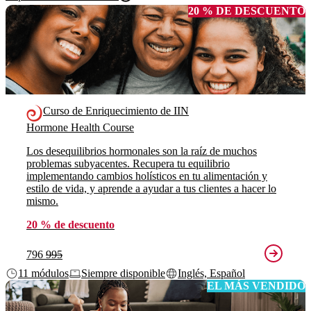
20 % DE DESCUENTO
Curso de Enriquecimiento de IIN
Hormone Health Course
Los desequilibrios hormonales son la raíz de muchos
problemas subyacentes. Recupera tu equilibrio
implementando cambios holísticos en tu alimentación y
estilo de vida, y aprende a ayudar a tus clientes a hacer lo
mismo.
20 % de descuento
796
995
11 módulos
Siempre disponible
Inglés, Español
EL MÁS VENDIDO