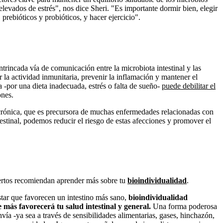
 elevados de estrés", nos dice Sheri. "Es importante dormir bien, elegir
 prebióticos y probióticos, y hacer ejercicio".
ntrincada vía de comunicación entre la microbiota intestinal y las
r la actividad inmunitaria, prevenir la inflamación y mantener el
 -por una dieta inadecuada, estrés o falta de sueño-
puede debilitar el
ones.
crónica, que es precursora de muchas enfermedades relacionadas con
estinal, podemos reducir el riesgo de estas afecciones y promover el
xpertos recomiendan aprender más sobre tu
bioindividualidad
.
tar que favorecen un intestino más sano,
bioindividualidad
más favorecerá tu salud intestinal y general.
Una forma poderosa
vía -ya sea a través de sensibilidades alimentarias, gases, hinchazón,