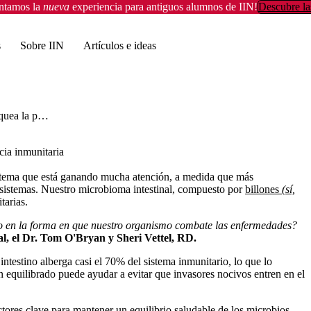
entamos la
nueva
experiencia para antiguos alumnos de IIN!
Descubre la
s
Sobre IIN
Artículos e ideas
Desbloquea la poderosa conexión entre tu salud intestinal y la resistencia inmunitaria
cia inmunitaria
 un tema que está ganando mucha atención, a medida que más
s sistemas. Nuestro microbioma intestinal, compuesto por
billones
(sí,
tarias.
ivo en la forma en que nuestro organismo combate las enfermedades?
l, el Dr. Tom O'Bryan y Sheri Vettel, RD.
 intestino alberga casi el 70% del sistema inmunitario, lo que lo
n equilibrado puede ayudar a evitar que invasores nocivos entren en el
tores clave para mantener un equilibrio saludable de los microbios