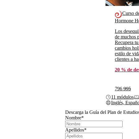
Curso d
Hormone He
Los desequil
de muchos p
Recupera tu
cambios holí
estilo de vi
clientes a h
20 % de de
796
995
11 módulos
Inglés, Españ
Descarga la Guía del Plan de Estudio
Nombre
*
Apellidos
*