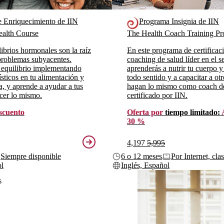
e Enriquecimiento de IIN
Programa Insignia de IIN
alth Course
The Health Coach Training 
ibrios hormonales son la raíz
En este programa de certificac
roblemas subyacentes.
coaching de salud líder en el se
 equilibrio implementando
aprenderás a nutrir tu cuerpo y
sticos en tu alimentación y
todo sentido y a capacitar a ot
da, y aprende a ayudar a tus
hagan lo mismo como coach d
acer lo mismo.
certificado por IIN.
scuento
Oferta por
tiempo limitado:
30 %
4,197
5,995
Siempre disponible
6 o 12 meses
Por Internet, cla
ol
Inglés, Español
s