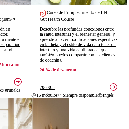
Curso de Enriquecimiento de IIN
Program™
Gut Health Course
ión en
Descubre las profundas conexiones entre
ctor,
la salud intestinal y el bienestar general, y
 tu mente en
aprende a hacer modificaciones específicas
ros para que
en la dieta y el estilo de vida para tener un
e salud
intestino y una vida equilibrados, que
también puedes compartir con tus clientes
de coaching.
Ahorra un
20 % de descuento
796
995
ses grupales
16 módulos
Siempre disponible
Inglés