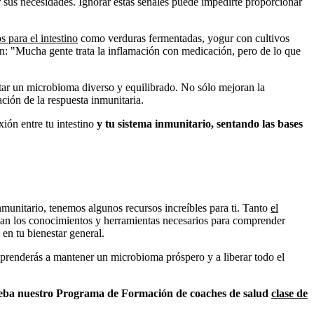
r sus necesidades.
Ignorar estas señales puede impedirte proporcionar
s para el intestino
como verduras fermentadas, yogur con cultivos
an: "Mucha gente trata la inflamación con medicación, pero de lo que
ar un microbioma diverso y equilibrado. No sólo mejoran la
ción de la respuesta inmunitaria.
xión entre tu intestino
y tu sistema inmunitario, sentando las bases
nmunitario, tenemos algunos recursos increíbles para ti. Tanto
el
an los conocimientos y herramientas necesarios para comprender
 en tu bienestar general.
, aprenderás a mantener un microbioma próspero y a liberar todo el
ueba nuestro
Programa de
Formación de coaches de salud
clase de