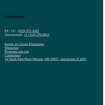
Contáctanos
EE. UU.:
(833) 971-4301
Internacional:
+1 (513) 270-6012
Enviar un Correo Electrónico
WhatsApp
Programa una cita
Contáctanos
14 North Park Place Newark, OH 43055, Inscripción nº 2032