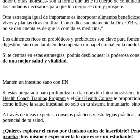
dolor u otras molestias- son la forma que tiene tu cuerpo de comunica
los cuidados necesarios para que tu cuerpo se cure y prospere."
Otra estrategia igual de importante es incorporar
alimentos beneficioso
vivos y plantas ricas en fibra. Como dice sucintamente la Dra. O'Bry
no se dan cuenta es de que la comida es medicina."
Los alimentos ricos en probióticos y prebióticos
son clave para foment
digestión, sino que también desempeñan un papel crucial en la modula
Si te centras en estas estrategias, podrás desbloquear la poderosa cone
de una mejor salud y vitalidad.
Mantén un intestino sano con IIN
Si estás preparado para profundizar en la conexión intestino-sistema i
Health Coach Training Program
y el
Gut Health Course
te proporcion
cómo influye la salud intestinal no sólo en tu sistema inmunitario, sino
A través de ideas expertas, consejos prácticos y estrategias prácticas
potencial de tu salud.
¿Quieres explorar el curso por ti mismo antes de inscribirte? Pr
prueba
¡hoy mismo y experimenta lo que es ser un estudiante!