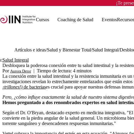
¡Te pres
Cursos
Coaching de Salud
Eventos
Recurso
Artículos e ideas
Salud y Bienestar Total
Salud Integral
o:
Salud Integral
Desbloquea la poderosa conexión entre tu salud intestinal y la resisten
Por
|
Tiempo de lectura: 4 minutos
Aurora Detor
La conexión entre la salud intestinal y la resistencia inmunitaria es
investigaciones revelan lo estrechamente entrelazados que están esto
¡trillones!)
de bacterias
es crucial para apoyar nuestras defensas inmuni
Pero, ¿cómo influye exactamente la salud de nuestro sistema digest
Hemos preguntado a dos renombrados expertos en salud intestina
Según el Dr. O'Bryan, destacado experto en medicina integrativa,
"El
convierte en la piedra angular de la salud general. Un microbioma bie
torrente sanguíneo y desencadenen respuestas inmunitarias."
Vettel subraya la importancia del estrés en esta ecuación.
"Algunos fac