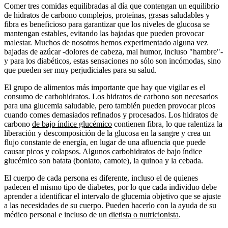
Comer tres comidas equilibradas al día que contengan un equilibrio
de hidratos de carbono complejos, proteínas, grasas saludables y
fibra es beneficioso para garantizar que los niveles de glucosa se
mantengan estables, evitando las bajadas que pueden provocar
malestar. Muchos de nosotros hemos experimentado alguna vez
bajadas de azúcar -dolores de cabeza, mal humor, incluso "hambre"-
y para los diabéticos, estas sensaciones no sólo son incómodas, sino
que pueden ser muy perjudiciales para su salud.
El grupo de alimentos más importante que hay que vigilar es el
consumo de carbohidratos. Los hidratos de carbono son necesarios
para una glucemia saludable, pero también pueden provocar picos
cuando comes demasiados refinados y procesados. Los hidratos de
carbono
de bajo índice glucémico
contienen fibra, lo que ralentiza la
liberación y descomposición de la glucosa en la sangre y crea un
flujo constante de energía, en lugar de una afluencia que puede
causar picos y colapsos. Algunos carbohidratos de bajo índice
glucémico son batata (boniato, camote), la quinoa y la cebada.
El cuerpo de cada persona es diferente, incluso el de quienes
padecen el mismo tipo de diabetes, por lo que cada individuo debe
aprender a identificar el intervalo de glucemia objetivo que se ajuste
a las necesidades de su cuerpo. Pueden hacerlo con la ayuda de su
médico personal e incluso de un
dietista o nutricionista
.