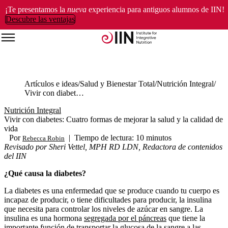
¡Te presentamos la
nueva
experiencia para antiguos alumnos de IIN!
Descubre las ventajas
Artículos e ideas
Salud y Bienestar Total
Nutrición Integral
Vivir con diabetes: Cuatro formas de mejorar la salud y la calidad de vida
Nutrición Integral
Vivir con diabetes: Cuatro formas de mejorar la salud y la calidad de
vida
Por
|
Tiempo de lectura: 10 minutos
Rebecca Robin
Revisado por Sheri Vettel, MPH RD LDN, Redactora de contenidos
del IIN
¿Qué causa la diabetes?
La diabetes es una enfermedad que se produce cuando tu cuerpo es
incapaz de producir, o tiene dificultades para producir, la insulina
que necesita para controlar los niveles de azúcar en sangre. La
insulina es una hormona
segregada por el páncreas
que tiene la
importante función de transportar la glucosa de la sangre a las