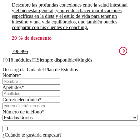
Descubre las profundas conexiones entre la salud intestinal
y el bienestar general, y aprende a hacer modificaciones
específicas en la dieta y el estilo de vida para tener un
intestino y una vida equilibrados, que también puedes
compartir con tus clientes de coaching.
20 % de descuento
796
995
16 módulos
Siempre disponible
Inglés
Descarga la Guía del Plan de Estudios
Nombre
*
Apellidos
*
Correo electrónico
*
Número de teléfono
*
¿Cuándo te gustaría empezar?