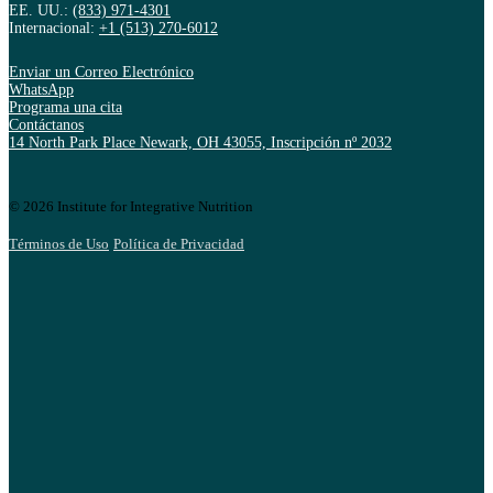
EE. UU.:
(833) 971-4301
Internacional:
+1 (513) 270-6012
Enviar un Correo Electrónico
WhatsApp
Programa una cita
Contáctanos
14 North Park Place Newark, OH 43055, Inscripción nº 2032
© 2026 Institute for Integrative Nutrition
Términos de Uso
Política de Privacidad