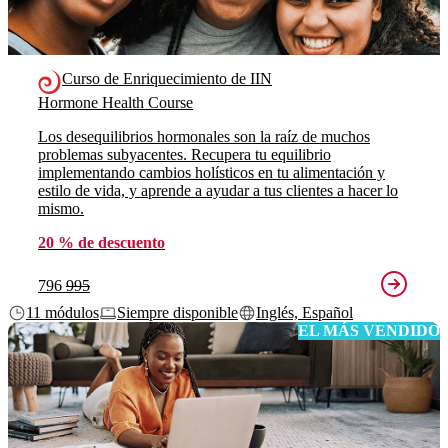
Curso de Enriquecimiento de IIN
Hormone Health Course
Los desequilibrios hormonales son la raíz de muchos
problemas subyacentes. Recupera tu equilibrio
implementando cambios holísticos en tu alimentación y
estilo de vida, y aprende a ayudar a tus clientes a hacer lo
mismo.
20 % de descuento
796
995
11 módulos
Siempre disponible
Inglés, Español
EL MÁS VENDIDO