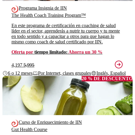
Programa Insignia de IIN
The Health Coach Training Program™
En este programa de certificación en coaching de salud
líder en el sector, aprenderás a nutrir tu cuerpo y tu mente
en todo sentido y a capacitar a otros para que hagan lo
mismo como coach de salud certificado por IIN.
Oferta por
tiempo limitado:
Ahorra un 30 %
4,197
5,995
6 o 12 meses
Por Internet, clases grupales
Inglés, Español
20 % DE DESCUENTO
Curso de Enriquecimiento de IIN
Gut Health Course