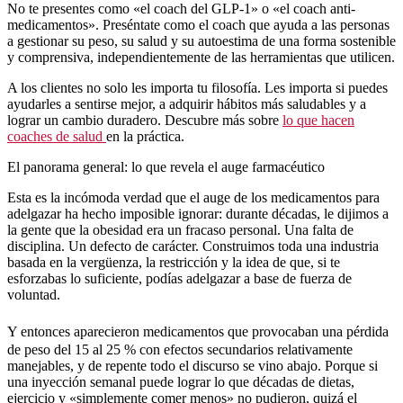
No te presentes como «el coach del GLP-1» o «el coach anti-
medicamentos». Preséntate como el coach que ayuda a las personas
a gestionar su peso, su salud y su autoestima de una forma sostenible
y comprensiva, independientemente de las herramientas que utilicen.
A los clientes no solo les importa tu filosofía. Les importa si puedes
ayudarles a sentirse mejor, a adquirir hábitos más saludables y a
lograr un cambio duradero. Descubre más sobre
lo que hacen
coaches de salud
en la práctica.
El panorama general: lo que revela el auge farmacéutico
Esta es la incómoda verdad que el auge de los medicamentos para
adelgazar ha hecho imposible ignorar: durante décadas, le dijimos a
la gente que la obesidad era un fracaso personal. Una falta de
disciplina. Un defecto de carácter. Construimos toda una industria
basada en la vergüenza, la restricción y la idea de que, si te
esforzabas lo suficiente, podías adelgazar a base de fuerza de
voluntad.
Y entonces aparecieron medicamentos que provocaban una pérdida
de peso del 15 al 25 % con efectos secundarios relativamente
manejables, y de repente todo el discurso se vino abajo. Porque si
una inyección semanal puede lograr lo que décadas de dietas,
ejercicio y «simplemente comer menos» no pudieron, quizá el