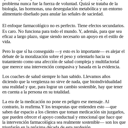
problema nunca fue la fuerza de voluntad. Quizá se trataba de la
biología, las hormonas, una desregulación metabólica y un entorno
alimentario diseñado para anular las señales de saciedad.
El enfoque farmacológico no es perfecto. Tiene efectos secundarios.
Es caro. No funciona para todo el mundo. Y, además, para que sea
eficaz a largo plazo, sigue siendo necesario un apoyo en el estilo de
vida.
Pero lo que sí ha conseguido —y esto es lo importante— es alejar el
debate de la moralización sobre el peso y orientarlo hacia su
tratamiento como una afección de salud compleja y multifactorial
que merece una intervención compasiva y basada en la evidencia.
Los coaches de salud siempre lo han sabido. Llevamos años
diciendo que la vergüenza no sirve de nada, que bioindividualidad
una realidad y que, para lograr un cambio sostenible, hay que tener
en cuenta a la persona en su totalidad.
La era de la medicación no pone en peligro ese mensaje. Al
contrario, lo reafirma.
Y los terapeutas que entienden esto —que
saben dar espacio a los clientes que toman medicación sin juzgarlos,
que pueden ofrecer el apoyo conductual y emocional que hace que
la intervención farmacológica sea realmente sostenible— son los que
triunfarán en la próxima década de esta profesión.