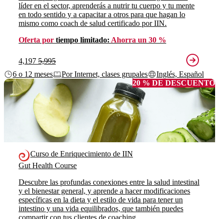
líder en el sector, aprenderás a nutrir tu cuerpo y tu mente
en todo sentido y a capacitar a otros para que hagan lo
mismo como coach de salud certificado por IIN.
Oferta por
tiempo limitado:
Ahorra un 30 %
4,197
5,995
6 o 12 meses
Por Internet, clases grupales
Inglés, Español
20 % DE DESCUENTO
Curso de Enriquecimiento de IIN
Gut Health Course
Descubre las profundas conexiones entre la salud intestinal
y el bienestar general, y aprende a hacer modificaciones
específicas en la dieta y el estilo de vida para tener un
intestino y una vida equilibrados, que también puedes
compartir con tus clientes de coaching.