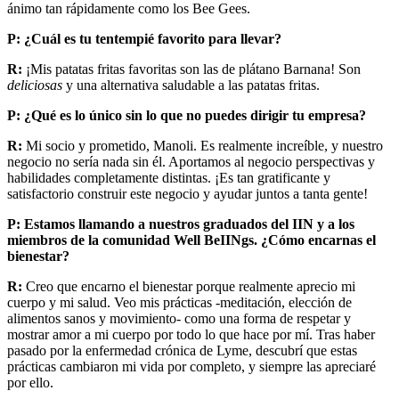
ánimo tan rápidamente como los Bee Gees.
P: ¿Cuál es tu tentempié favorito para llevar?
R:
¡Mis patatas fritas favoritas son las de plátano Barnana! Son
deliciosas
y una alternativa saludable a las patatas fritas.
P: ¿Qué es lo único sin lo que no puedes dirigir tu empresa?
R:
Mi socio y prometido, Manoli. Es realmente increíble, y nuestro
negocio no sería nada sin él. Aportamos al negocio perspectivas y
habilidades completamente distintas. ¡Es tan gratificante y
satisfactorio construir este negocio y ayudar juntos a tanta gente!
P: Estamos llamando a nuestros graduados del IIN y a los
miembros de la comunidad Well BeIINgs. ¿Cómo encarnas el
bienestar?
R:
Creo que encarno el bienestar porque realmente aprecio mi
cuerpo y mi salud. Veo mis prácticas -meditación, elección de
alimentos sanos y movimiento- como una forma de respetar y
mostrar amor a mi cuerpo por todo lo que hace por mí. Tras haber
pasado por la enfermedad crónica de Lyme, descubrí que estas
prácticas cambiaron mi vida por completo, y siempre las apreciaré
por ello.