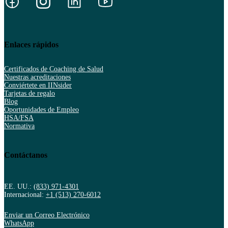
Enlaces rápidos
Certificados de Coaching de Salud
Nuestras acreditaciones
Conviértete en IINsider
Tarjetas de regalo
Blog
Oportunidades de Empleo
HSA/FSA
Normativa
Contáctanos
EE. UU.:
(833) 971-4301
Internacional:
+1 (513) 270-6012
Enviar un Correo Electrónico
WhatsApp