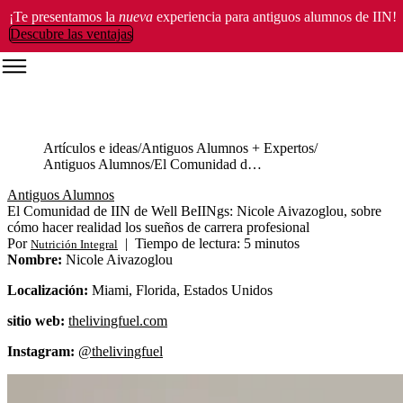
¡Te presentamos la
nueva
experiencia para antiguos alumnos de IIN!
Descubre las ventajas
Artículos e ideas
Antiguos Alumnos + Expertos
Antiguos Alumnos
El Comunidad de IIN de Well BeIINgs: Nicole Aivazoglou, sobre cómo hacer realidad los sueños de carrera profesional
Antiguos Alumnos
El Comunidad de IIN de Well BeIINgs: Nicole Aivazoglou, sobre
cómo hacer realidad los sueños de carrera profesional
Por
|
Tiempo de lectura: 5 minutos
Nutrición Integral
Nombre:
Nicole Aivazoglou
Localización:
Miami, Florida, Estados Unidos
sitio web:
thelivingfuel.com
Instagram:
@thelivingfuel