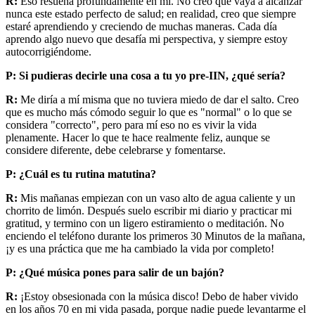
R:
Eso resuena profundamente en mí. No creo que vaya a alcanzar
nunca este estado perfecto de salud; en realidad, creo que siempre
estaré aprendiendo y creciendo de muchas maneras. Cada día
aprendo algo nuevo que desafía mi perspectiva, y siempre estoy
autocorrigiéndome.
P: Si pudieras decirle una cosa a tu yo pre-IIN, ¿qué sería?
R:
Me diría a mí misma que no tuviera miedo de dar el salto. Creo
que es mucho más cómodo seguir lo que es "normal" o lo que se
considera "correcto", pero para mí eso no es vivir la vida
plenamente. Hacer lo que te hace realmente feliz, aunque se
considere diferente, debe celebrarse y fomentarse.
P: ¿Cuál es tu rutina matutina?
R:
Mis mañanas empiezan con un vaso alto de agua caliente y un
chorrito de limón. Después suelo escribir mi diario y practicar mi
gratitud, y termino con un ligero estiramiento o meditación. No
enciendo el teléfono durante los primeros 30 Minutos de la mañana,
¡y es una práctica que me ha cambiado la vida por completo!
P: ¿Qué música pones para salir de un bajón?
R:
¡Estoy obsesionada con la música disco! Debo de haber vivido
en los años 70 en mi vida pasada, porque nadie puede levantarme el