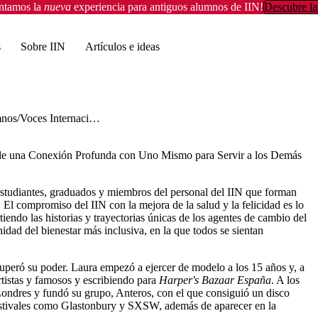
entamos la
nueva
experiencia para antiguos alumnos de IIN!
Descubre la
s
Sobre IIN
Artículos e ideas
mnos
Voces Internacionales del IIN: Laura Hayden, sobre la Construcción de una Conexión Profunda con Uno Mismo para Servir a los Demás
n de una Conexión Profunda con Uno Mismo para Servir a los Demás
estudiantes, graduados y miembros del personal del IIN que forman
El compromiso del IIN con la mejora de la salud y la felicidad es lo
ndo las historias y trayectorias únicas de los agentes de cambio del
idad del bienestar más inclusiva, en la que todos se sientan
peró su poder. Laura empezó a ejercer de modelo a los 15 años y, a
rtistas y famosos y escribiendo para
Harper's Bazaar España
. A los
Londres y fundó su grupo, Anteros, con el que consiguió un disco
festivales como Glastonbury y SXSW, además de aparecer en la