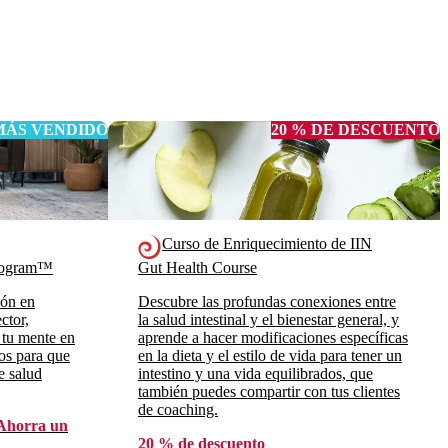
MÁS VENDIDO
20 % DE DESCUENTO
Curso de Enriquecimiento de IIN
Program™
Gut Health Course
ión en
Descubre las profundas conexiones entre
ctor,
la salud intestinal y el bienestar general, y
 tu mente en
aprende a hacer modificaciones específicas
ros para que
en la dieta y el estilo de vida para tener un
e salud
intestino y una vida equilibrados, que
también puedes compartir con tus clientes
de coaching.
Ahorra un
20 % de descuento