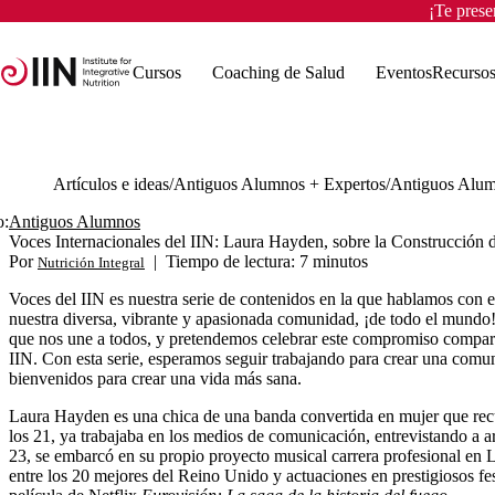
¡Te pres
Cursos
Coaching de Salud
Eventos
Recurso
Artículos e ideas
Antiguos Alumnos + Expertos
Antiguos Alu
o:
Antiguos Alumnos
Voces Internacionales del IIN: Laura Hayden, sobre la Construcció
Por
|
Tiempo de lectura: 7 minutos
Nutrición Integral
Voces del IIN
es nuestra serie de contenidos en la que hablamos con 
nuestra diversa, vibrante y apasionada comunidad, ¡de todo el mundo! 
que nos une a todos, y pretendemos celebrar este compromiso compartie
IIN. Con esta serie, esperamos seguir trabajando para crear una comun
bienvenidos para crear una vida más sana.
Laura Hayden es una chica de una banda convertida en mujer que recu
los 21, ya trabajaba en los medios de comunicación, entrevistando a a
23, se embarcó en su propio proyecto musical carrera profesional en 
entre los 20 mejores del Reino Unido y actuaciones en prestigiosos 