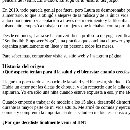
película de Netflix
Eurovisión: La saga de la historia del fuego
.
En 2019, todo parecía genial por fuera, pero Laura se desmoronaba por
alimentario, lo que la obligó a alejarse de la música y de la única v
autoconocimiento y aceptación a través del movimiento y la filosofía
mismo año, empezó a trabajar con mujeres que luchaban contra proble
Desde entonces, Laura se ha convertido en profesora de yoga certifi
"Soulbodhi: Empower Yoga", una práctica que combina el power yoga 
organiza gratuitamente en línea y en persona todos los meses.
Para saber más, comprobar visita su
sitio web
y
Instagram
página.
Historia del origen
¿Qué aspecto tenían para ti la salud y el bienestar cuando crecías
Llegué un poco tarde al espacio de la salud y el bienestar, sin duda.
Había un amor por las dietas de choque, y aún recuerdo que la talla cer
aspiraran. Yo era sólo una niña cuando estuve expuesta a eso, y me af
Cuando empecé a trabajar de modelo a los 15 años, desarrollé dismorfi
durante la mayor parte de mi vida adulta. Me armé de comida y ejercic
comida y comprendí la importancia de la salud en mi bienestar físico 
¿Por qué decidiste finalmente venir al IIN?