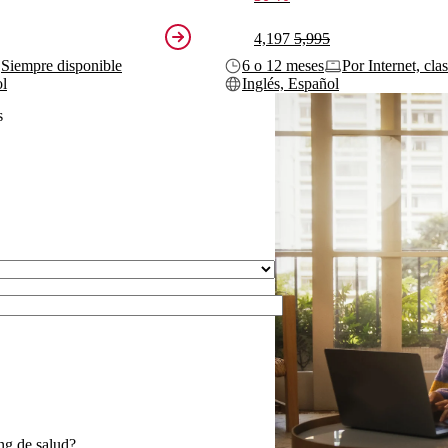
4,197
5,995
Siempre disponible
6 o 12 meses
Por Internet, cla
ol
Inglés, Español
s
ng de salud?