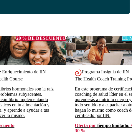
20 % DE DESCUENTO
EL 
e Enriquecimiento de IIN
Programa Insignia de IIN
alth Course
The Health Coach Training 
ibrios hormonales son la raíz
En este programa de certificac
roblemas subyacentes.
coaching de salud líder en el se
 equilibrio implementando
aprenderás a nutrir tu cuerpo y
sticos en tu alimentación y
todo sentido y a capacitar a ot
da, y aprende a ayudar a tus
hagan lo mismo como coach d
acer lo mismo.
certificado por IIN.
scuento
Oferta por
tiempo limitado:
30 %