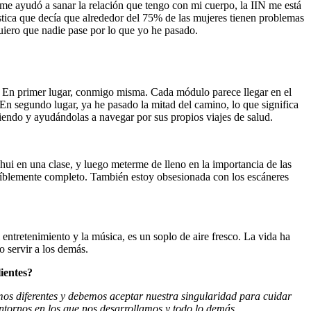
 ayudó a sanar la relación que tengo con mi cuerpo, la IIN me está
ística que decía que alrededor del 75% de las mujeres tienen problemas
uiero que nadie pase por lo que yo he pasado.
 En primer lugar, conmigo misma. Cada módulo parece llegar en el
En segundo lugar, ya he pasado la mitad del camino, lo que significa
endo y ayudándolas a navegar por sus propios viajes de salud.
ui en una clase, y luego meterme de lleno en la importancia de las
ncreíblemente completo. También estoy obsesionada con los escáneres
 entretenimiento y la música, es un soplo de aire fresco. La vida ha
 servir a los demás.
ientes?
mos diferentes y debemos aceptar nuestra singularidad para cuidar
ntornos en los que nos desarrollamos y todo lo demás.