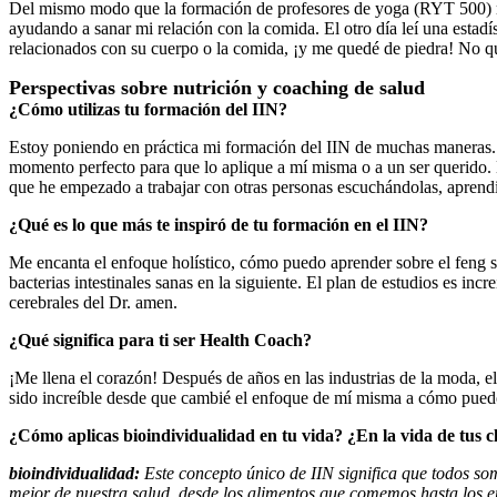
Del mismo modo que la formación de profesores de yoga (RYT 500) me
ayudando a sanar mi relación con la comida. El otro día leí una estad
relacionados con su cuerpo o la comida, ¡y me quedé de piedra! No q
Perspectivas sobre nutrición y coaching de salud
¿Cómo utilizas tu formación del IIN?
Estoy poniendo en práctica mi formación del IIN de muchas maneras.
momento perfecto para que lo aplique a mí misma o a un ser querido. 
que he empezado a trabajar con otras personas escuchándolas, aprendi
¿Qué es lo que más te inspiró de tu formación en el IIN?
Me encanta el enfoque holístico, cómo puedo aprender sobre el feng sh
bacterias intestinales sanas en la siguiente. El plan de estudios es i
cerebrales del Dr. amen.
¿Qué significa para ti ser Health Coach?
¡Me llena el corazón! Después de años en las industrias de la moda, el
sido increíble desde que cambié el enfoque de mí misma a cómo puedo
¿Cómo aplicas bioindividualidad en tu vida? ¿En la vida de tus cl
bioindividualidad:
Este concepto único de IIN significa que todos so
mejor de nuestra salud, desde los alimentos que comemos hasta los e