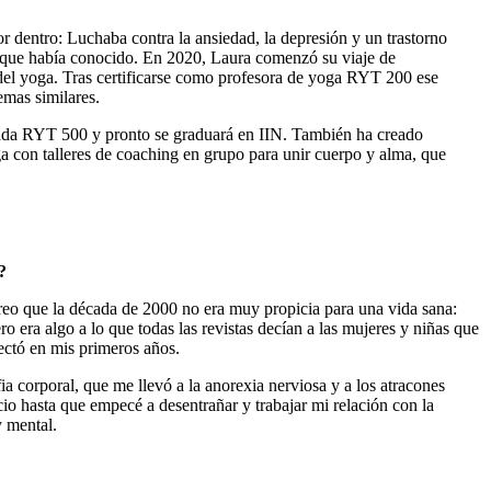
 dentro: Luchaba contra la ansiedad, la depresión y un trastorno
ida que había conocido. En 2020, Laura comenzó su viaje de
 del yoga. Tras certificarse como profesora de yoga RYT 200 ese
mas similares.
cada RYT 500 y pronto se graduará en IIN. También ha creado
con talleres de coaching en grupo para unir cuerpo y alma, que
?
 Creo que la década de 2000 no era muy propicia para una vida sana:
o era algo a lo que todas las revistas decían a las mujeres y niñas que
ectó en mis primeros años.
a corporal, que me llevó a la anorexia nerviosa y a los atracones
io hasta que empecé a desentrañar y trabajar mi relación con la
y mental.