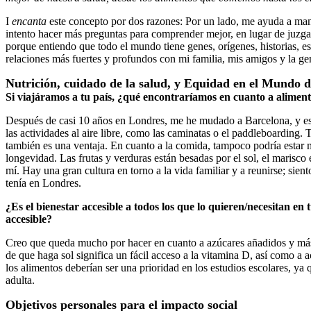
I
encanta
este concepto por dos razones: Por un lado, me ayuda a man
intento hacer más preguntas para comprender mejor, en lugar de juzga
porque entiendo que todo el mundo tiene genes, orígenes, historias, est
relaciones más fuertes y profundos con mi familia, mis amigos y la g
Nutrición, cuidado de la salud, y Equidad en el Mundo d
Si viajáramos a tu país, ¿qué encontraríamos en cuanto a alimenta
Después de casi 10 años en Londres, me he mudado a Barcelona, y e
las actividades al aire libre, como las caminatas o el paddleboarding. 
también es una ventaja. En cuanto a la comida, tampoco podría estar m
longevidad. Las frutas y verduras están besadas por el sol, el marisco
mí. Hay una gran cultura en torno a la vida familiar y a reunirse; si
tenía en Londres.
¿Es el bienestar accesible a todos los que lo quieren/necesitan e
accesible?
Creo que queda mucho por hacer en cuanto a azúcares añadidos y más
de que haga sol significa un fácil acceso a la vitamina D, así como a act
los alimentos deberían ser una prioridad en los estudios escolares, ya
adulta.
Objetivos personales para el impacto social