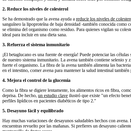
2. Reduce los niveles de colesterol
Se ha demostrado que la avena ayuda a
reducir los niveles de colester
sanguíneo la lipoproteína de baja densidad -también conocida como col
se elimina del organismo como residuo. Para quienes vigilan su colest
ideal para incluir en una dieta sana.
3. Refuerza el sistema inmunitario
¡El betaglucano es una fuente de energía! Puede potenciar las células
de nuestro sistema inmunitario. La avena también contiene selenio y zi
fuerte el organismo. La fibra de la avena también alimenta las bacteri
en el intestino, comer avena para mantener la salud intestinal también
4. Mejora el control de la glucemia
Como la fibra se digiere lentamente, los alimentos ricos en fibra, co
deprisa. De hecho,
un estudio clave
ilustró que existe "un efecto benef
perfiles lipídicos en pacientes diabéticos de tipo 2."
5. Desayuno fácil y equilibrado
Hay muchas variaciones de desayunos saludables hechos con avena. L
encuentras revuelto por las mañanas. Si prefieres un desayuno caliente