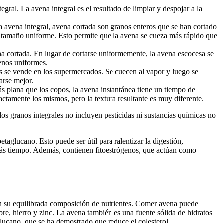
egral. La avena integral es el resultado de limpiar y despojar a la
a avena integral, avena cortada son granos enteros que se han cortado
e tamaño uniforme. Esto permite que la avena se cueza más rápido que
na cortada. En lugar de cortarse uniformemente, la avena escocesa se
menos uniformes.
s se vende en los supermercados. Se cuecen al vapor y luego se
arse mejor.
s plana que los copos, la avena instantánea tiene un tiempo de
ctamente los mismos, pero la textura resultante es muy diferente.
os granos integrales no incluyen pesticidas ni sustancias químicas no
taglucano. Esto puede ser útil para ralentizar la digestión,
más tiempo. Además, contienen fitoestrógenos, que actúan como
on su
equilibrada composición de nutrientes
. Comer avena puede
re, hierro y zinc. La avena también es una fuente sólida de hidratos
aglucano, que se ha demostrado que
reduce el colesterol
.