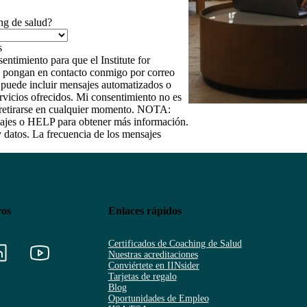
ng de salud?
entimiento para que el Institute for
 se pongan en contacto conmigo por correo
e puede incluir mensajes automatizados o
rvicios ofrecidos. Mi consentimiento no es
e retirarse en cualquier momento. NOTA:
ajes o HELP para obtener más información.
y datos. La frecuencia de los mensajes
ros
Enlaces rápidos
Certificados de Coaching de Salud
Nuestras acreditaciones
Conviértete en IINsider
Tarjetas de regalo
Blog
Oportunidades de Empleo