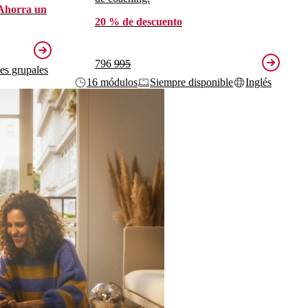
Ahorra un
20 % de descuento
796
995
ses grupales
16 módulos
Siempre disponible
Inglés