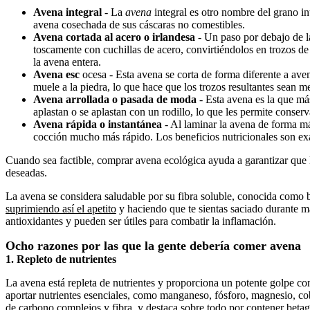
Avena integral
- La
avena
integral es otro nombre del grano int
avena cosechada de sus cáscaras no comestibles.
Avena cortada al acero o irlandesa
- Un paso por debajo de l
toscamente con cuchillas de acero, convirtiéndolos en trozos d
la avena entera.
Avena esc
ocesa - Esta avena se corta de forma diferente a ave
muele a la piedra, lo que hace que los trozos resultantes sean 
Avena arrollada o pasada de moda
- Esta avena es la que má
aplastan o se aplastan con un rodillo, lo que les permite conserv
Avena rápida o instantánea
- Al laminar la avena de forma má
cocción mucho más rápido. Los beneficios nutricionales son exa
Cuando sea factible, comprar avena ecológica ayuda a garantizar que l
deseadas.
La avena se considera saludable por su fibra soluble, conocida como be
suprimiendo así el apetito
y haciendo que te sientas saciado durante 
antioxidantes y pueden ser útiles para combatir la inflamación.
Ocho razones por las que la gente debería comer avena
1. Repleto de nutrientes
La avena está repleta de nutrientes y proporciona un potente golpe c
aportar nutrientes esenciales, como manganeso, fósforo, magnesio, cob
de carbono complejos y fibra, y destaca sobre todo por contener bet