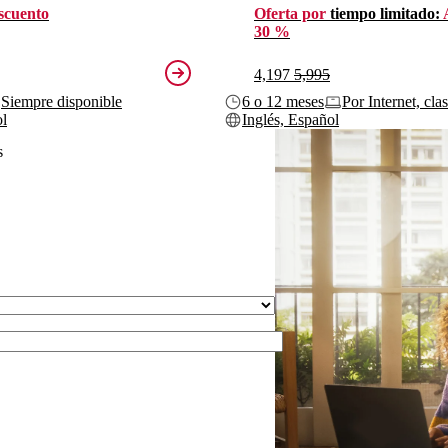
scuento
Oferta por
tiempo limitado:
30 %
4,197
5,995
Siempre disponible
6 o 12 meses
Por Internet, cla
ol
Inglés, Español
s