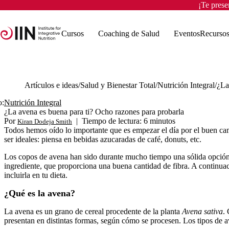
¡Te pres
Cursos
Coaching de Salud
Eventos
Recurso
Artículos e ideas
Salud y Bienestar Total
Nutrición Integral
o:
Nutrición Integral
¿La avena es buena para ti? Ocho razones para probarla
Por
|
Tiempo de lectura: 6 minutos
Kiran Dodeja Smith
Todos hemos oído lo importante que es empezar el día por el buen ca
ser ideales: piensa en bebidas azucaradas de café, donuts, etc.
Los copos de avena han sido durante mucho tiempo una sólida opción p
ingrediente, que proporciona una buena cantidad de fibra. A continuac
incluirla en tu dieta.
¿Qué es la avena?
La avena es un grano de cereal procedente de la planta
Avena sativa
.
presentan en distintas formas, según cómo se procesen. Los tipos de 