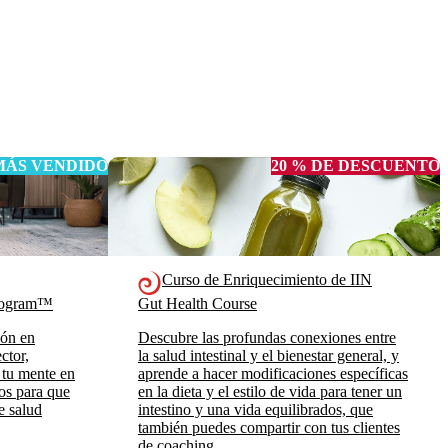
MÁS VENDIDO
20 % DE DESCUENTO
Curso de Enriquecimiento de IIN
Program™
Gut Health Course
ión en
Descubre las profundas conexiones entre
ctor,
la salud intestinal y el bienestar general, y
 tu mente en
aprende a hacer modificaciones específicas
ros para que
en la dieta y el estilo de vida para tener un
e salud
intestino y una vida equilibrados, que
también puedes compartir con tus clientes
de coaching.