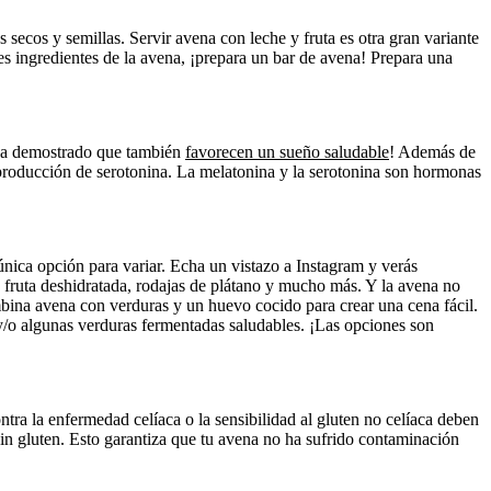
 secos y semillas. Servir avena con leche y fruta es otra gran variante
tes ingredientes de la avena, ¡prepara un bar de avena! Prepara una
 ha demostrado que también
favorecen un sueño saludable
! Además de
 producción de serotonina. La melatonina y la serotonina son hormonas
única opción para variar. Echa un vistazo a Instagram y verás
 fruta deshidratada, rodajas de plátano y mucho más. Y la avena no
mbina avena con verduras y un huevo cocido para crear una cena fácil.
y/o algunas verduras fermentadas saludables. ¡Las opciones son
tra la enfermedad celíaca o la sensibilidad al gluten no celíaca deben
sin gluten. Esto garantiza que tu avena no ha sufrido contaminación