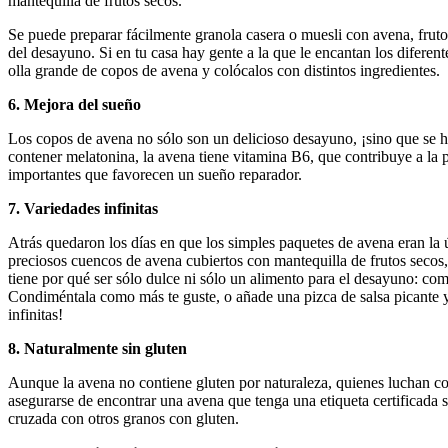
mantequilla de frutos secos.
Se puede preparar fácilmente granola casera o muesli con avena, frutos
del desayuno. Si en tu casa hay gente a la que le encantan los diferen
olla grande de copos de avena y colócalos con distintos ingredientes.
6. Mejora del sueño
Los copos de avena no sólo son un delicioso desayuno, ¡sino que se
contener melatonina, la avena tiene vitamina B6, que contribuye a la
importantes que favorecen un sueño reparador.
7. Variedades infinitas
Atrás quedaron los días en que los simples paquetes de avena eran la 
preciosos cuencos de avena cubiertos con mantequilla de frutos secos,
tiene por qué ser sólo dulce ni sólo un alimento para el desayuno: co
Condiméntala como más te guste, o añade una pizca de salsa picante 
infinitas!
8. Naturalmente sin gluten
Aunque la avena no contiene gluten por naturaleza, quienes luchan con
asegurarse de encontrar una avena que tenga una etiqueta certificada 
cruzada con otros granos con gluten.