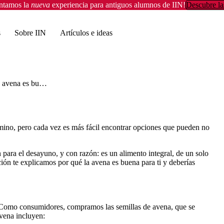
entamos la
nueva
experiencia para antiguos alumnos de IIN!
Descubre la
s
Sobre IIN
Artículos e ideas
¿La avena es buena para ti? Ocho razones para probarla
mino, pero cada vez es más fácil encontrar opciones que pueden no
ara el desayuno, y con razón: es un alimento integral, de un solo
ión te explicamos por qué la avena es buena para ti y deberías
 Como consumidores, compramos las semillas de avena, que se
avena incluyen: