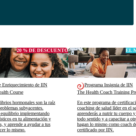
20 % DE DESCUENTO
EL 
e Enriquecimiento de IIN
Programa Insignia de IIN
alth Course
The Health Coach Training 
ibrios hormonales son la raíz
En este programa de certificac
roblemas subyacentes.
coaching de salud líder en el se
 equilibrio implementando
aprenderás a nutrir tu cuerpo y
sticos en tu alimentación y
todo sentido y a capacitar a ot
da, y aprende a ayudar a tus
hagan lo mismo como coach d
acer lo mismo.
certificado por IIN.