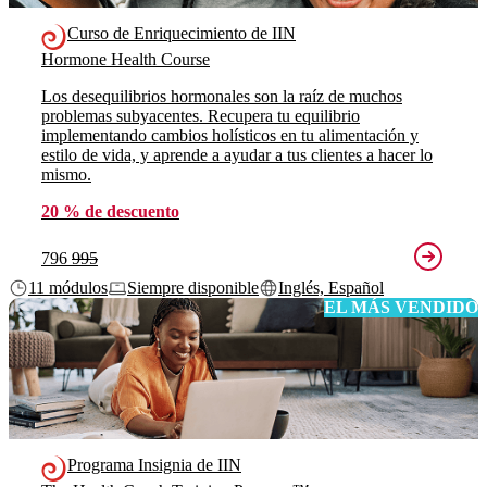
Curso de Enriquecimiento de IIN
Hormone Health Course
Los desequilibrios hormonales son la raíz de muchos
problemas subyacentes. Recupera tu equilibrio
implementando cambios holísticos en tu alimentación y
estilo de vida, y aprende a ayudar a tus clientes a hacer lo
mismo.
20 % de descuento
796
995
11 módulos
Siempre disponible
Inglés, Español
EL MÁS VENDIDO
Programa Insignia de IIN