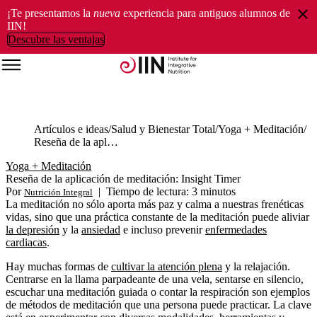
¡Te presentamos la
nueva
experiencia para antiguos alumnos de
IIN!
Descubre las ventajas
Artículos e ideas
Salud y Bienestar Total
Yoga + Meditación
Reseña de la aplicación de meditación: Insight Timer
Yoga + Meditación
Reseña de la aplicación de meditación: Insight Timer
Por
|
Tiempo de lectura: 3 minutos
Nutrición Integral
La meditación no sólo aporta más paz y calma a nuestras frenéticas
vidas, sino que una práctica constante de la meditación puede aliviar
la depresión
y la
ansiedad
e incluso prevenir
enfermedades
cardiacas
.
Hay muchas formas de
cultivar la atención plena
y la relajación.
Centrarse en la llama parpadeante de una vela, sentarse en silencio,
escuchar una meditación guiada o contar la respiración son ejemplos
de métodos de meditación que una persona puede practicar. La clave