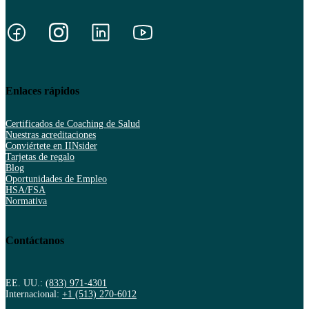
Enlaces rápidos
Certificados de Coaching de Salud
Nuestras acreditaciones
Conviértete en IINsider
Tarjetas de regalo
Blog
Oportunidades de Empleo
HSA/FSA
Normativa
Contáctanos
EE. UU.:
(833) 971-4301
Internacional:
+1 (513) 270-6012