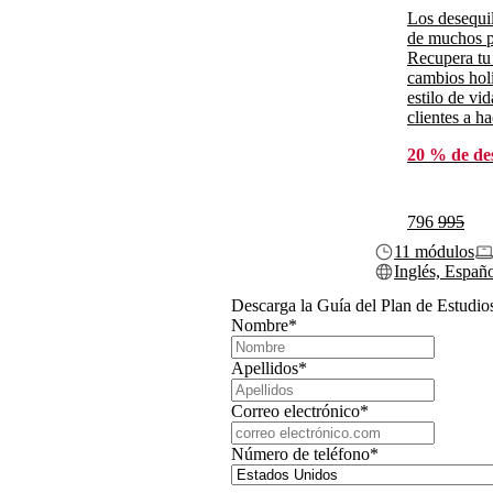
Los desequil
de muchos p
Recupera tu
cambios holí
estilo de vi
clientes a h
20 % de de
796
995
11 módulos
Inglés, Españ
Descarga la Guía del Plan de Estudio
Nombre
*
Apellidos
*
Correo electrónico
*
Número de teléfono
*