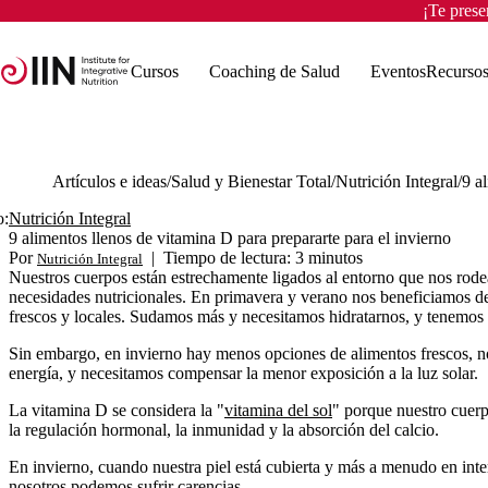
¡Te pres
Cursos
Coaching de Salud
Eventos
Recurso
Artículos e ideas
Salud y Bienestar Total
Nutrición Integral
o:
Nutrición Integral
9 alimentos llenos de vitamina D para prepararte para el invierno
Por
|
Tiempo de lectura: 3 minutos
Nutrición Integral
Nuestros cuerpos están estrechamente ligados al entorno que nos rode
necesidades nutricionales. En primavera y verano nos beneficiamos de
frescos y locales. Sudamos más y necesitamos hidratarnos, y tenemos 
Sin embargo, en invierno hay menos opciones de alimentos frescos, no
energía, y necesitamos compensar la menor exposición a la luz solar.
La vitamina D
se considera la "
vitamina del sol
" porque nuestro cuerp
la regulación hormonal, la inmunidad y la absorción del calcio.
En invierno, cuando nuestra piel está cubierta y más a menudo en int
nosotros podemos sufrir carencias.