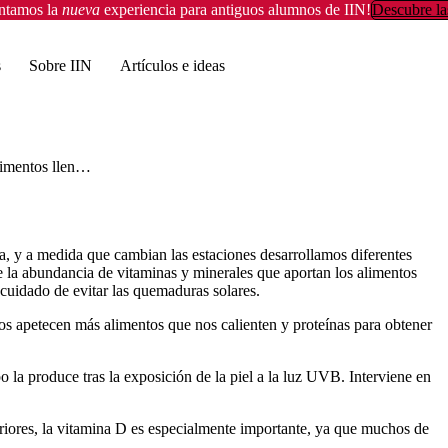
entamos la
nueva
experiencia para antiguos alumnos de IIN!
Descubre la
s
Sobre IIN
Artículos e ideas
9 alimentos llenos de vitamina D para prepararte para el invierno
a, y a medida que cambian las estaciones desarrollamos diferentes
 la abundancia de vitaminas y minerales que aportan los alimentos
cuidado de evitar las quemaduras solares.
s apetecen más alimentos que nos calienten y proteínas para obtener
o la produce tras la exposición de la piel a la luz UVB. Interviene en
eriores, la vitamina D es especialmente importante, ya que muchos de