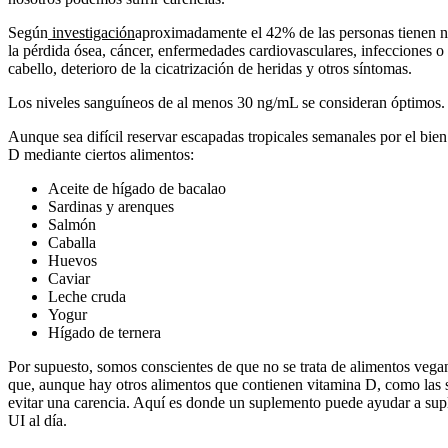
Según
investigación
aproximadamente el 42% de las personas tienen ni
la pérdida ósea, cáncer, enfermedades cardiovasculares, infecciones o
cabello, deterioro de la cicatrización de heridas y otros síntomas.
Los niveles sanguíneos de al menos 30 ng/mL se consideran óptimos.
Aunque sea difícil reservar escapadas tropicales semanales por el bien
D mediante ciertos alimentos:
Aceite de hígado de bacalao
Sardinas y arenques
Salmón
Caballa
Huevos
Caviar
Leche cruda
Yogur
Hígado de ternera
Por supuesto, somos conscientes de que no se trata de alimentos vegan
que, aunque hay otros alimentos que contienen vitamina D, como las set
evitar una carencia. Aquí es donde un suplemento puede ayudar a supl
UI al día.