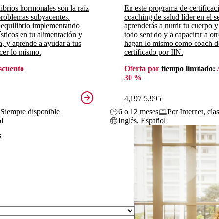
ibrios hormonales son la raíz
En este programa de certificac
roblemas subyacentes.
coaching de salud líder en el se
 equilibrio implementando
aprenderás a nutrir tu cuerpo y
sticos en tu alimentación y
todo sentido y a capacitar a ot
da, y aprende a ayudar a tus
hagan lo mismo como coach d
acer lo mismo.
certificado por IIN.
scuento
Oferta por
tiempo limitado:
30 %
4,197
5,995
Siempre disponible
6 o 12 meses
Por Internet, cla
ol
Inglés, Español
s