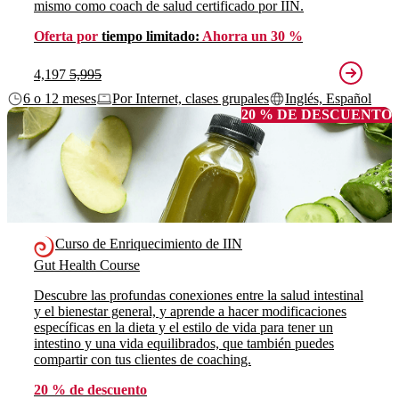
mismo como coach de salud certificado por IIN.
Oferta por
tiempo limitado:
Ahorra un 30 %
4,197
5,995
6 o 12 meses
Por Internet, clases grupales
Inglés, Español
20 % DE DESCUENTO
Curso de Enriquecimiento de IIN
Gut Health Course
Descubre las profundas conexiones entre la salud intestinal
y el bienestar general, y aprende a hacer modificaciones
específicas en la dieta y el estilo de vida para tener un
intestino y una vida equilibrados, que también puedes
compartir con tus clientes de coaching.
20 % de descuento