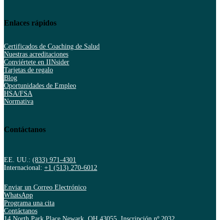
Enlaces rápidos
Certificados de Coaching de Salud
Nuestras acreditaciones
Conviértete en IINsider
Tarjetas de regalo
Blog
Oportunidades de Empleo
HSA/FSA
Normativa
Contáctanos
EE. UU.:
(833) 971-4301
Internacional:
+1 (513) 270-6012
Enviar un Correo Electrónico
WhatsApp
Programa una cita
Contáctanos
14 North Park Place Newark, OH 43055, Inscripción nº 2032