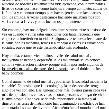
Muchos de nosotros llevamos una vida ajetreada, con interminables
listas de cosas por hacer, como trabajos a tiempo completo, cuidar de
la familia y encontrar tiempo para hacer ejercicio o relacionarnos
con los amigos. A veces destacamos haciendo malabarismos con
varias cosas a la vez, y otras luchamos por mantener el ritmo.
Sin embargo, hay una delgada línea entre sentirse triste o ansioso de
vez en cuando y sufrir estas emociones con tanta frecuencia que
empiecen a interferir en tu vida. Si alguna vez te cuesta levantarte de
la cama por las mañanas, temes ir a trabajar o evitas las situaciones
sociales, puede que se esté gestando algo más profundo.
Hoy en día, estamos viendo altos niveles de salud mental ,
incluyendo ansiedad y depresión. A los millennials se les conoce
como la «generación ansiosa» porque están
reportando algunos de
los niveles más altos de estrés de la historia
, casi el doble que los
baby boomers.
Con el aumento de salud mental , ¿podría ser la sociedad moderna la
culpable? Es posible que la tecnología y las redes sociales tengan
algo que ver con ello. Las generaciones más jóvenes pasan cada vez
más tiempo absortas en las vidas de otras personas en lugar de vivir
la suya propia. Cada vez se da más importancia a la fama y al
dinero, y las tasas de matrimonio han disminuido a medida que han
aumentado las tasas de divorcio. Afrontémoslo: ¡el mundo en el que