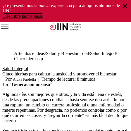
¡Te presentamos la
nueva
experiencia para antiguos alumnos de
IIN!
Descubre las ventajas
Artículos e ideas
Salud y Bienestar Total
Salud Integral
Cinco hierbas para calmar la ansiedad y promover el bienestar
Salud Integral
Cinco hierbas para calmar la ansiedad y promover el bienestar
Por
|
Tiempo de lectura: 8 minutos
Alexa Paolella
La "Generación ansiosa"
Algunos días son mejores que otros, y la vida está llena de estrés,
desde las preocupaciones cotidianas hasta sentirse descarrilado por
una ruptura, un cambio en carrera profesional o una enfermedad o
muerte repentinas. Por desgracia, no podemos controlar cómo o por
qué ocurren las cosas, y "seguir la corriente" es más fácil decirlo que
hacerlo.
Sentirse triste, estresado o ansioso a veces es completamente normal.