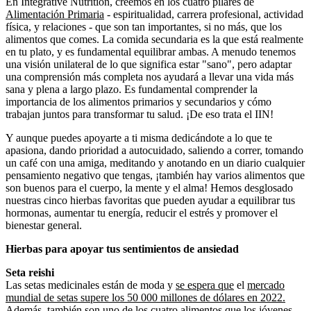
En Integrative Nutrition, creemos en los cuatro pilares de
Alimentación Primaria
- espiritualidad, carrera profesional, actividad
física, y relaciones - que son tan importantes, si no más, que los
alimentos que comes. La comida secundaria es la que está realmente
en tu plato, y es fundamental equilibrar ambas. A menudo tenemos
una visión unilateral de lo que significa estar "sano", pero adaptar
una comprensión más completa nos ayudará a llevar una vida más
sana y plena a largo plazo. Es fundamental comprender la
importancia de los alimentos primarios y secundarios y cómo
trabajan juntos para transformar tu salud. ¡De eso trata el IIN!
Y aunque puedes apoyarte a ti misma dedicándote a lo que te
apasiona, dando prioridad a autocuidado, saliendo a correr, tomando
un café con una amiga, meditando y anotando en un diario cualquier
pensamiento negativo que tengas, ¡también hay varios alimentos que
son buenos para el cuerpo, la mente y el alma! Hemos desglosado
nuestras cinco hierbas favoritas que pueden ayudar a equilibrar tus
hormonas, aumentar tu energía, reducir el estrés y promover el
bienestar general.
Hierbas para apoyar tus sentimientos de ansiedad
Seta reishi
Las setas medicinales están de moda y
se espera que
el
mercado
mundial de setas supere los 50 000 millones de dólares en 2022.
Además, también son uno de los
cuatro alimentos que los jóvenes