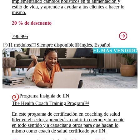
implementando cambios holísticos en tu alimentación y
estilo de vida, y aprende a ayudar a tus clientes a hacer lo
mismo.
20 % de descuento
796
995
11 módulos
Siempre disponible
Inglés, Español
EL MÁS VENDIDO
Programa Insignia de IIN
The Health Coach Training Program™
En este programa de certificación en coaching de salud
líder en el sector, aprenderás a nutrir tu cuerpo y tu mente
en todo sentido y a capacitar a otros para que hagan lo
mismo como coach de salud certificado por IIN.