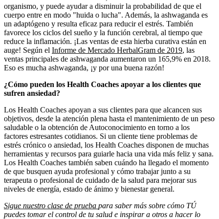
organismo, y puede ayudar a disminuir la probabilidad de que el
cuerpo entre en modo "huida o lucha". Además, la ashwaganda es
un adaptógeno y resulta eficaz para reducir el estrés. También
favorece los ciclos del sueño y la función cerebral, al tiempo que
reduce la inflamación. ¡Las ventas de esta hierba curativa están en
auge! Según el
Informe de Mercado HerbalGram de 2019
, las
ventas principales de ashwaganda aumentaron un 165,9% en 2018.
Eso es mucha ashwaganda, ¡y por una buena razón!
¿Cómo pueden los Health Coaches apoyar a los clientes que
sufren ansiedad?
Los Health Coaches apoyan a sus clientes para que alcancen sus
objetivos, desde la atención plena hasta el mantenimiento de un peso
saludable o la obtención de Autoconocimiento en torno a los
factores estresantes cotidianos. Si un cliente tiene problemas de
estrés crónico o ansiedad, los Health Coaches disponen de muchas
herramientas y recursos para guiarle hacia una vida más feliz y sana.
Los Health Coaches también saben cuándo ha llegado el momento
de que busquen ayuda profesional y cómo trabajar junto a su
terapeuta o profesional de cuidado de la salud para mejorar sus
niveles de energía, estado de ánimo y bienestar general.
Sigue nuestro clase de prueba
para saber más sobre cómo TÚ
puedes tomar el control de tu salud e inspirar a otros a hacer lo