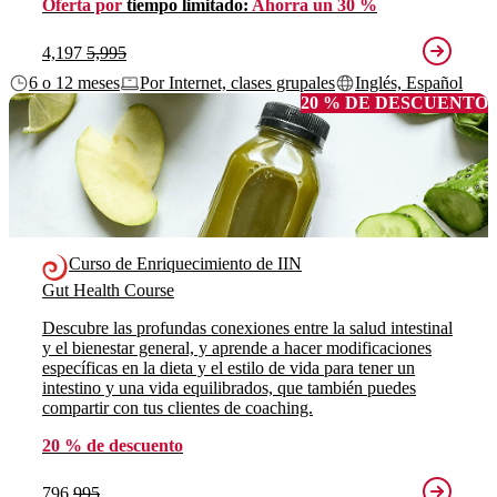
Oferta por
tiempo limitado:
Ahorra un 30 %
4,197
5,995
6 o 12 meses
Por Internet, clases grupales
Inglés, Español
20 % DE DESCUENTO
Curso de Enriquecimiento de IIN
Gut Health Course
Descubre las profundas conexiones entre la salud intestinal
y el bienestar general, y aprende a hacer modificaciones
específicas en la dieta y el estilo de vida para tener un
intestino y una vida equilibrados, que también puedes
compartir con tus clientes de coaching.
20 % de descuento
796
995