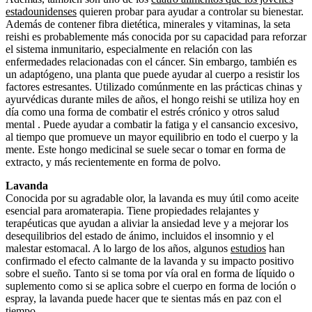
estadounidenses
quieren probar para ayudar a controlar su bienestar.
Además de contener fibra dietética, minerales y vitaminas, la seta
reishi es probablemente más conocida por su capacidad para reforzar
el sistema inmunitario, especialmente en relación con las
enfermedades relacionadas con el cáncer. Sin embargo, también es
un adaptógeno, una planta que puede ayudar al cuerpo a resistir los
factores estresantes. Utilizado comúnmente en las prácticas chinas y
ayurvédicas durante miles de años, el hongo reishi se utiliza hoy en
día como una forma de combatir el estrés crónico y otros salud
mental . Puede ayudar a combatir la fatiga y el cansancio excesivo,
al tiempo que promueve un mayor equilibrio en todo el cuerpo y la
mente. Este hongo medicinal se suele secar o tomar en forma de
extracto, y más recientemente en forma de polvo.
Lavanda
Conocida por su agradable olor, la lavanda es muy útil como aceite
esencial para aromaterapia. Tiene propiedades relajantes y
terapéuticas que ayudan a aliviar la ansiedad leve y a mejorar los
desequilibrios del estado de ánimo, incluidos el insomnio y el
malestar estomacal. A lo largo de los años, algunos
estudios
han
confirmado el efecto calmante de la lavanda y su impacto positivo
sobre el sueño. Tanto si se toma por vía oral en forma de líquido o
suplemento como si se aplica sobre el cuerpo en forma de loción o
espray, la lavanda puede hacer que te sientas más en paz con el
tiempo.