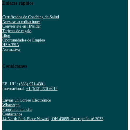
Enlaces rápidos
Certificados de Coaching de Salud
Nuestras acreditaciones
Conviértete en IINsider
Tarjetas de regalo
Blog
Oportunidades de Empleo
HSA/FSA
Normativa
Contáctanos
EE. UU.:
(833) 971-4301
Internacional:
+1 (513) 270-6012
Enviar un Correo Electrónico
WhatsApp
Programa una cita
Contáctanos
14 North Park Place Newark, OH 43055, Inscripción nº 2032