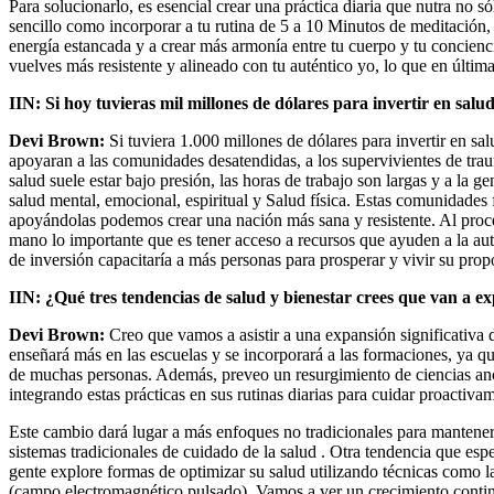
Para solucionarlo, es esencial crear una práctica diaria que nutra no só
sencillo como incorporar a tu rutina de 5 a 10 Minutos de meditación, r
energía estancada y a crear más armonía entre tu cuerpo y tu concienci
vuelves más resistente y alineado con tu auténtico yo, lo que en última
IIN: Si hoy tuvieras mil millones de dólares para invertir en sal
Devi Brown:
Si tuviera 1.000 millones de dólares para invertir en sal
apoyaran a las comunidades desatendidas, a los supervivientes de traum
salud suele estar bajo presión, las horas de trabajo son largas y a la ge
salud mental, emocional, espiritual y Salud física. Estas comunidades
apoyándolas podemos crear una nación más sana y resistente. Al pr
mano lo importante que es tener acceso a recursos que ayuden a la auto
de inversión capacitaría a más personas para prosperar y vivir su prop
IIN: ¿Qué tres tendencias de salud y bienestar crees que van a e
Devi Brown:
Creo que vamos a asistir a una expansión significativa 
enseñará más en las escuelas y se incorporará a las formaciones, ya q
de muchas personas. Además, preveo un resurgimiento de ciencias a
integrando estas prácticas en sus rutinas diarias para cuidar proactiva
Este cambio dará lugar a más enfoques no tradicionales para manteners
sistemas tradicionales de cuidado de la salud . Otra tendencia que es
gente explore formas de optimizar su salud utilizando técnicas como la 
(campo electromagnético pulsado). Vamos a ver un crecimiento contin