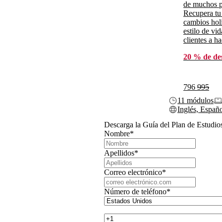
de muchos p
Recupera tu
cambios holí
estilo de vi
clientes a h
20 % de de
796
995
11 módulos
Inglés, Españ
Descarga la Guía del Plan de Estudio
Nombre
*
Apellidos
*
Correo electrónico
*
Número de teléfono
*