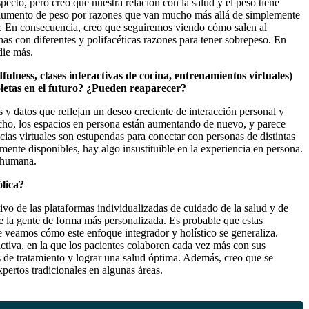
cto, pero creo que nuestra relación con la salud y el peso tiene
aumento de peso por razones que van mucho más allá de simplemente
r. En consecuencia, creo que seguiremos viendo cómo salen al
s con diferentes y polifacéticas razones para tener sobrepeso. En
die más.
fulness, clases interactivas de cocina, entrenamientos virtuales)
oletas en el futuro? ¿Pueden reaparecer?
y datos que reflejan un deseo creciente de interacción personal y
ho, los espacios en persona están aumentando de nuevo, y parece
cias virtuales son estupendas para conectar con personas de distintas
ente disponibles, hay algo insustituible en la experiencia en persona.
n humana.
ólica?
vo de las plataformas individualizadas de cuidado de la salud y de
de la gente de forma más personalizada. Es probable que estas
e veamos cómo este enfoque integrador y holístico se generaliza.
tiva, en la que los pacientes colaboren cada vez más con sus
s de tratamiento y lograr una salud óptima. Además, creo que se
pertos tradicionales en algunas áreas.