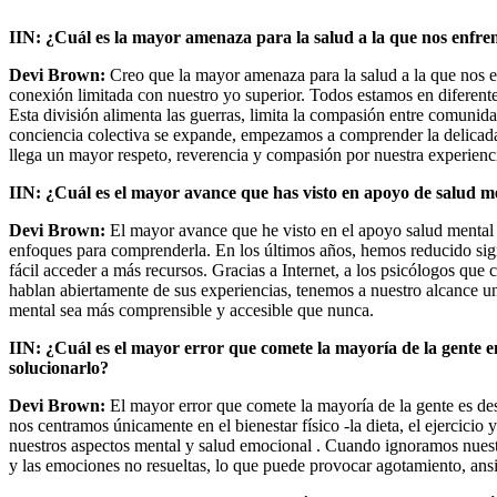
IIN: ¿Cuál es la mayor amenaza para la salud a la que nos enf
Devi Brown:
Creo que la mayor amenaza para la salud a la que nos e
conexión limitada con nuestro yo superior. Todos estamos en diferente
Esta división alimenta las guerras, limita la compasión entre comunid
conciencia colectiva se expande, empezamos a comprender la delicada
llega un mayor respeto, reverencia y compasión por nuestra experienci
IIN: ¿Cuál es el mayor avance que has visto en apoyo de salud 
Devi Brown:
El mayor avance que he visto en el apoyo salud mental 
enfoques para comprenderla. En los últimos años, hemos reducido sign
fácil acceder a más recursos. Gracias a Internet, a los psicólogos que
hablan abiertamente de sus experiencias, tenemos a nuestro alcance 
mental sea más comprensible y accesible que nunca.
IIN:
¿Cuál es el mayor error que comete la mayoría de la gente e
solucionarlo?
Devi Brown:
El mayor error que comete la mayoría de la gente es des
nos centramos únicamente en el bienestar físico -la dieta, el ejercicio 
nuestros aspectos mental y salud emocional . Cuando ignoramos nuestr
y las emociones no resueltas, lo que puede provocar agotamiento, ansi