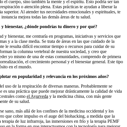
lo el cuerpo, sino también la mente y el espíritu. Esto podría ser tan
espiración o atención plena. Estas prácticas te ayudan a liberar la
a superior. Al atender tus necesidades emocionales y espirituales, te
 instancia mejora todas las demás áreas de tu salud.
ud y bienestar, ¿dónde pondrías tu dinero y por qué?
ud y bienestar, me centraría en programas, iniciativas y servicios que
as y a la clase media. Se trata de áreas en las que cuidado de la
nte le resulta difícil encontrar tiempo o recursos para cuidar de su
 forman la columna vertebral de nuestra sociedad, y creo que
oceder yo mismo de una de estas comunidades, comprendo de primera
rrealización, el crecimiento personal y el bienestar general. Este tipo
ósito en el mundo.
xplotar en popularidad y relevancia en los próximos años?
del uso de la respiración de diversas maneras. Probablemente se
ue es una práctica que puede mejorar drásticamente la calidad de vida
ncestrales como
el Ayurveda
y la medicina china, con más gente
mente de su salud.
e sano, más allá de los confines de la medicina occidental y los
pero que cobre impulso es el auge del biohacking, a medida que la
terapia de luz infrarroja, las inmersiones en frío y la terapia PEMF
uo en la forma en que interactuamos con la tecnología para mejorar