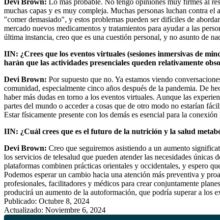
Devi Brown:
Lo más probable. No tengo opiniones muy firmes al respe
muchas capas y es muy compleja. Muchas personas luchan contra el 
"comer demasiado", y estos problemas pueden ser difíciles de aborda
mercado nuevos medicamentos y tratamientos para ayudar a las persona
última instancia, creo que es una cuestión personal, y no asunto de na
IIN: ¿Crees que los eventos virtuales (sesiones inmersivas de mind
harán que las actividades presenciales queden relativamente obs
Devi Brown:
Por supuesto que no. Ya estamos viendo conversaciones 
comunidad, especialmente cinco años después de la pandemia. De hec
haber más dudas en torno a los eventos virtuales. Aunque las experien
partes del mundo o acceder a cosas que de otro modo no estarían fácilm
Estar físicamente presente con los demás es esencial para la conexió
IIN: ¿Cuál crees que es el futuro de la nutrición y la salud metab
Devi Brown:
Creo que seguiremos asistiendo a un aumento significati
los servicios de telesalud que pueden atender las necesidades únicas 
plataformas combinen prácticas orientales y occidentales, y espero qu
Podemos esperar un cambio hacia una atención más preventiva y proac
profesionales, facilitadores y médicos para crear conjuntamente plane
producirá un aumento de la autoformación, que podría superar a los ex
Publicado: Octubre 8, 2024
Actualizado: Noviembre 6, 2024