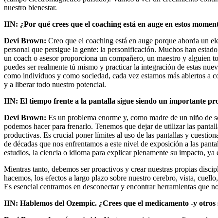
nuestro bienestar.
IIN: ¿Por qué crees que el coaching está en auge en estos mome
Devi Brown:
Creo que el coaching está en auge porque aborda un ele
personal que persigue la gente: la personificación. Muchos han estado 
un coach o asesor proporciona un compañero, un maestro y alguien to
puedes ser realmente tú mismo y practicar la integración de estas nue
como individuos y como sociedad, cada vez estamos más abiertos a co
y a liberar todo nuestro potencial.
IIN: El tiempo frente a la pantalla sigue siendo un importante 
Devi Brown:
Es un problema enorme y, como madre de un niño de seis
podemos hacer para frenarlo. Tenemos que dejar de utilizar las pantalla
productivas. Es crucial poner límites al uso de las pantallas y cuesti
de décadas que nos enfrentamos a este nivel de exposición a las pant
estudios, la ciencia o idioma para explicar plenamente su impacto, ya 
Mientras tanto, debemos ser proactivos y crear nuestras propias discipli
hacemos, los efectos a largo plazo sobre nuestro cerebro, vista, cuell
Es esencial centrarnos en desconectar y encontrar herramientas que n
IIN: Hablemos del Ozempic. ¿Crees que el medicamento -y otros s