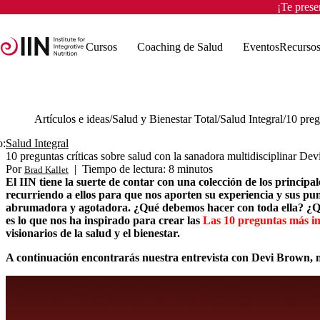
¡Te pres
Cursos
Coaching de Salud
Eventos
Recurso
Artículos e ideas
Salud y Bienestar Total
Salud Integral
o:
Salud Integral
10 preguntas críticas sobre salud con la sanadora multidisciplinar De
Por
|
Tiempo de lectura: 8 minutos
Brad Kallet
El IIN tiene la suerte de contar con una colección de los princip
recurriendo a ellos para que nos aporten su experiencia y sus pu
abrumadora y agotadora. ¿Qué debemos hacer con toda ella? ¿Qu
es lo que nos ha inspirado para crear las
Las 10 preguntas más i
visionarios de la salud y el bienestar.
A continuación encontrarás nuestra entrevista con Devi Brown, m