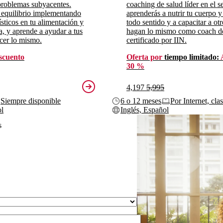
roblemas subyacentes.
coaching de salud líder en el se
 equilibrio implementando
aprenderás a nutrir tu cuerpo y
sticos en tu alimentación y
todo sentido y a capacitar a ot
da, y aprende a ayudar a tus
hagan lo mismo como coach d
acer lo mismo.
certificado por IIN.
scuento
Oferta por
tiempo limitado:
30 %
4,197
5,995
Siempre disponible
6 o 12 meses
Por Internet, cla
ol
Inglés, Español
s