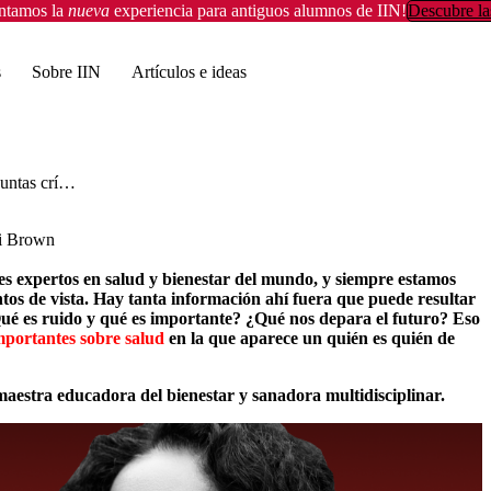
entamos la
nueva
experiencia para antiguos alumnos de IIN!
Descubre la
s
Sobre IIN
Artículos e ideas
10 preguntas críticas sobre salud con la sanadora multidisciplinar Devi Brown
vi Brown
ales expertos en salud y bienestar del mundo, y siempre estamos
ntos de vista. Hay tanta información ahí fuera que puede resultar
é es ruido y qué es importante? ¿Qué nos depara el futuro? Eso
mportantes sobre salud
en la que aparece un quién es quién de
aestra educadora del bienestar y sanadora multidisciplinar.