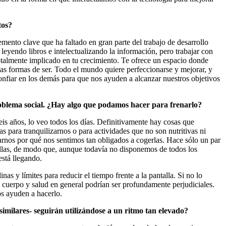
ntos?
mento clave que ha faltado en gran parte del trabajo de desarrollo
leyendo libros e intelectualizando la información, pero trabajar con
talmente implicado en tu crecimiento. Te ofrece un espacio donde
vas formas de ser. Todo el mundo quiere perfeccionarse y mejorar, y
nfiar en los demás para que nos ayuden a alcanzar nuestros objetivos
problema social. ¿Hay algo que podamos hacer para frenarlo?
 años, lo veo todos los días. Definitivamente hay cosas que
s para tranquilizarnos o para actividades que no son nutritivas ni
onarnos por qué nos sentimos tan obligados a cogerlas. Hace sólo un par
allas, de modo que, aunque todavía no disponemos de todos los
está llegando.
nas y límites para reducir el tiempo frente a la pantalla. Si no lo
o, cuerpo y salud en general podrían ser profundamente perjudiciales.
os ayuden a hacerlo.
imilares- seguirán utilizándose a un ritmo tan elevado?