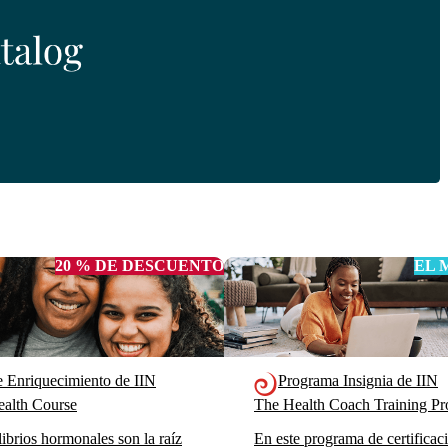
20 % DE DESCUENTO
EL 
e Enriquecimiento de IIN
Programa Insignia de IIN
alth Course
The Health Coach Training 
ibrios hormonales son la raíz
En este programa de certificac