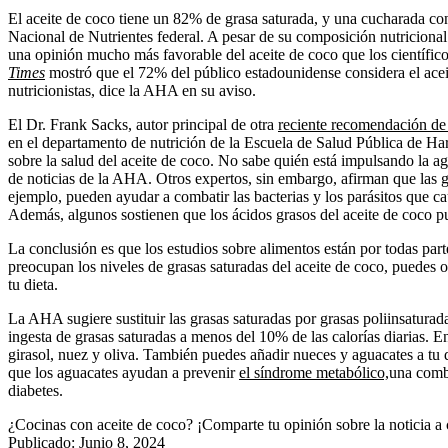
El aceite de coco tiene un 82% de grasa saturada, y una cucharada co
Nacional de Nutrientes federal. A pesar de su composición nutricional
una opinión mucho más favorable del aceite de coco que los científic
Times
mostró que el 72% del público estadounidense considera el acei
nutricionistas, dice la AHA en su aviso.
El Dr. Frank Sacks, autor principal de otra
reciente recomendación d
en el departamento de nutrición de la Escuela de Salud Pública de Harv
sobre la salud del aceite de coco. No sabe quién está impulsando la ag
de noticias de la AHA. Otros expertos, sin embargo, afirman que las g
ejemplo, pueden ayudar a combatir las bacterias y los parásitos que c
Además, algunos sostienen que los ácidos grasos del aceite de coco p
La conclusión es que los estudios sobre alimentos están por todas part
preocupan los niveles de grasas saturadas del aceite de coco, puedes
tu dieta.
La AHA sugiere sustituir las grasas saturadas por grasas poliinsaturada
ingesta de grasas saturadas a menos del 10% de las calorías diarias. En
girasol, nuez y oliva. También puedes añadir nueces y aguacates a tu 
que los aguacates ayudan a prevenir
el síndrome metabólico,
una combi
diabetes.
¿Cocinas con aceite de coco? ¡Comparte tu opinión sobre la noticia a
Publicado: Junio 8, 2024