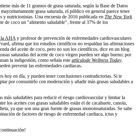
ntiene más de 11 gramos de grasa saturada, según la Base de Datos
 mayoritariamente grasa saturada, el público en general parece tener
os y nutricionistas. Una encuesta de 2016 publicada en
The New York
te de coco un "alimento saludable", frente al 37% de los
e la AHA
y profesor de prevención de enfermedades cardiovasculares
ard, afirma que los estudios científicos no respaldan las afirmaciones
enda del aceite de coco, pero no son los científicos, dice en un blog
rasas saturadas del aceite de coco virgen pueden ser algo bueno; por
ausan la indigestión, como señala este
artículo
de Wellness Today
.
ueden prevenir las enfermedades cardiacas.
es hoy en día, y pueden tener conclusiones contradictorias. Si te
 optar por consumirlo con moderación y añadir más grasas saludables a
s más saludables para reducir el riesgo cardiovascular y limitar la
tre los aceites con grasas saludables están el de cacahuete, canola,
dieta, ya que son una gran fuente de grasas monoinsaturadas. Se sabe
nación de factores de riesgo de enfermedad cardiaca, ictus y
 continuación!