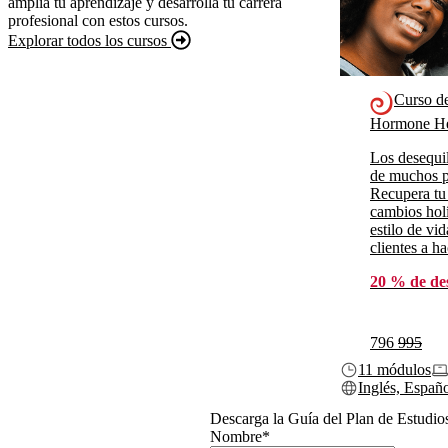
amplía tu aprendizaje y desarrolla tu carrera
profesional con estos cursos.
Explorar todos los cursos
Curso d
Hormone He
Los desequil
de muchos p
Recupera tu
cambios holí
estilo de vi
clientes a h
20 % de de
796
995
11 módulos
Inglés, Españ
Descarga la Guía del Plan de Estudio
Nombre
*