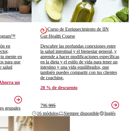
Curso de Enriquecimiento de IIN
Program™
Gut Health Course
ión en
Descubre las profundas conexiones entre
ctor,
la salud intestinal y el bienestar general, y
 tu mente en
aprende a hacer modificaciones específicas
ros para que
en la dieta y el estilo de vida para tener un
e salud
intestino y una vida equilibrados, que
también puedes compartir con tus clientes
de coaching.
Ahorra un
20 % de descuento
796
995
ses grupales
16 módulos
Siempre disponible
Inglés