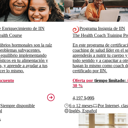
e Enriquecimiento de IIN
Programa Insignia de IIN
alth Course
The Health Coach Training 
ibrios hormonales son la raíz
En este programa de certificac
roblemas subyacentes.
coaching de salud líder en el se
 equilibrio implementando
aprenderás a nutrir tu cuerpo y
sticos en tu alimentación y
todo sentido y a capacitar a ot
da, y aprende a ayudar a tus
hagan lo mismo como coach d
acer lo mismo.
certificado por IIN.
scuento
Oferta por
tiempo limitado:
30 %
4,197
5,995
Siempre disponible
6 o 12 meses
Por Internet, cla
ol
Inglés, Español
s