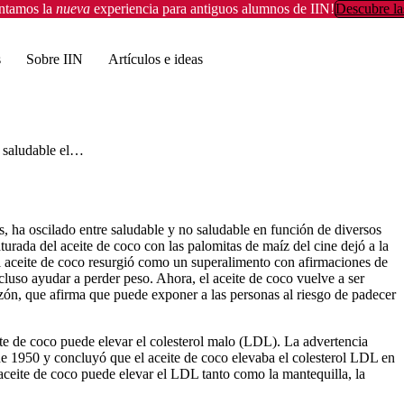
entamos la
nueva
experiencia para antiguos alumnos de IIN!
Descubre la
s
Sobre IIN
Artículos e ideas
¿Es saludable el aceite de coco?
ños, ha oscilado entre saludable y no saludable en función de diversos
urada del aceite de coco con las palomitas de maíz del cine dejó a la
l aceite de coco resurgió como un superalimento con afirmaciones de
ncluso ayudar a perder peso. Ahora, el aceite de coco vuelve a ser
ón, que afirma que puede exponer a las personas al riesgo de padecer
te de coco puede elevar el colesterol malo (LDL). La advertencia
e 1950 y concluyó que el aceite de coco elevaba el colesterol LDL en
aceite de coco puede elevar el LDL tanto como la mantequilla, la