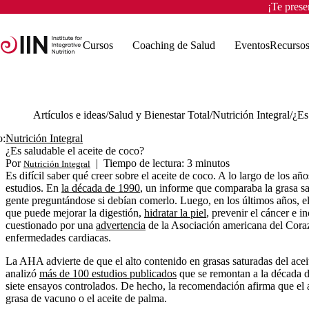
¡Te pres
Cursos
Coaching de Salud
Eventos
Recurso
Artículos e ideas
Salud y Bienestar Total
Nutrición Integral
o:
Nutrición Integral
¿Es saludable el aceite de coco?
Por
|
Tiempo de lectura: 3 minutos
Nutrición Integral
Es difícil saber qué creer sobre el aceite de coco. A lo largo de los a
estudios. En
la década de 1990
, un informe que comparaba la grasa sat
gente preguntándose si debían comerlo. Luego, en los últimos años, e
que puede mejorar la digestión,
hidratar la piel
, prevenir el cáncer e i
cuestionado por una
advertencia
de la Asociación americana del Coraz
enfermedades cardiacas.
La AHA advierte de que el alto contenido en grasas saturadas del acei
analizó
más de 100 estudios publicados
que se remontan a la década d
siete ensayos controlados. De hecho, la recomendación afirma que el 
grasa de vacuno o el aceite de palma.