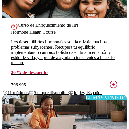
Curso de Enriquecimiento de IIN
Hormone Health Course
Los desequilibrios hormonales son la raíz de muchos
problemas subyacentes. Recupera tu equilibrio
implementando cambios holísticos en tu alimentación y
estilo de vida, y aprende a ayudar a tus clientes a hacer lo
mismo.
20 % de descuento
796
995
11 módulos
Siempre disponible
Inglés, Español
EL MÁS VENDIDO