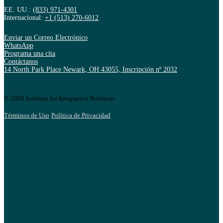
EE. UU.:
(833) 971-4301
Internacional:
+1 (513) 270-6012
Enviar un Correo Electrónico
WhatsApp
Programa una cita
Contáctanos
14 North Park Place Newark, OH 43055, Inscripción nº 2032
© 2026 Institute for Integrative Nutrition
Términos de Uso
Política de Privacidad