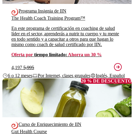
Programa Insignia de IIN
The Health Coach Training Program™
En este programa de certificación en coaching de salud
líder en el sector, aprenderás a nutrir tu cuerpo y tu mente
en todo sentido y a capacitar a otros para que hagan lo
mismo como coach de salud certificado por IIN.
Oferta por
tiempo limitado:
Ahorra un 30 %
4,197
5,995
6 o 12 meses
Por Internet, clases grupales
Inglés, Español
20 % DE DESCUENTO
Curso de Enriquecimiento de IIN
Gut Health Course