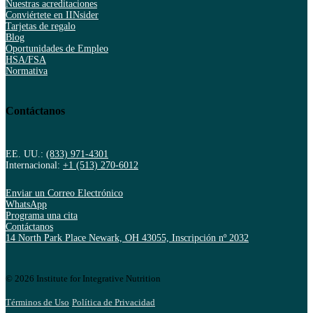
Nuestras acreditaciones
Conviértete en IINsider
Tarjetas de regalo
Blog
Oportunidades de Empleo
HSA/FSA
Normativa
Contáctanos
EE. UU.:
(833) 971-4301
Internacional:
+1 (513) 270-6012
Enviar un Correo Electrónico
WhatsApp
Programa una cita
Contáctanos
14 North Park Place Newark, OH 43055, Inscripción nº 2032
© 2026 Institute for Integrative Nutrition
Términos de Uso
Política de Privacidad