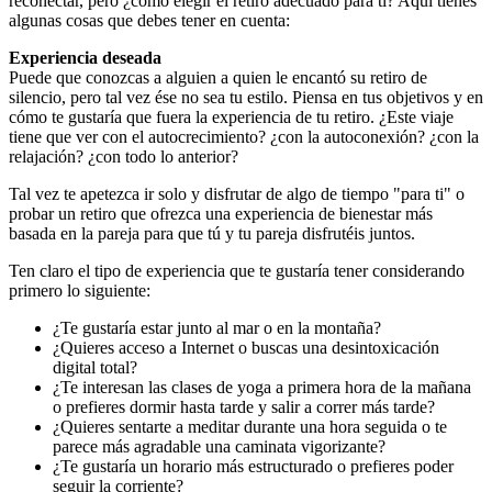
reconectar, pero ¿cómo elegir el retiro adecuado para ti? Aquí tienes
algunas cosas que debes tener en cuenta:
Experiencia deseada
Puede que conozcas a alguien a quien le encantó su retiro de
silencio, pero tal vez ése no sea tu estilo. Piensa en tus objetivos y en
cómo te gustaría que fuera la experiencia de tu retiro. ¿Este viaje
tiene que ver con el autocrecimiento? ¿con la autoconexión? ¿con la
relajación? ¿con todo lo anterior?
Tal vez te apetezca ir solo y disfrutar de algo de tiempo "para ti" o
probar un retiro que ofrezca una experiencia de bienestar más
basada en la pareja para que tú y tu pareja disfrutéis juntos.
Ten claro el tipo de experiencia que te gustaría tener considerando
primero lo siguiente:
¿Te gustaría estar junto al mar o en la montaña?
¿Quieres acceso a Internet o buscas una desintoxicación
digital total?
¿Te interesan las clases de yoga a primera hora de la mañana
o prefieres dormir hasta tarde y salir a correr más tarde?
¿Quieres sentarte a meditar durante una hora seguida o te
parece más agradable una caminata vigorizante?
¿Te gustaría un horario más estructurado o prefieres poder
seguir la corriente?