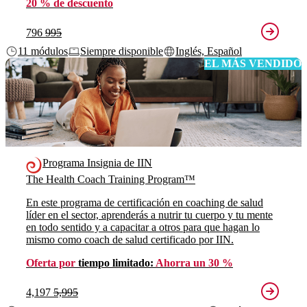
20 % de descuento
796
995
11 módulos
Siempre disponible
Inglés, Español
EL MÁS VENDIDO
Programa Insignia de IIN
The Health Coach Training Program™
En este programa de certificación en coaching de salud
líder en el sector, aprenderás a nutrir tu cuerpo y tu mente
en todo sentido y a capacitar a otros para que hagan lo
mismo como coach de salud certificado por IIN.
Oferta por
tiempo limitado:
Ahorra un 30 %
4,197
5,995