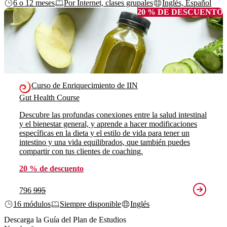
6 o 12 meses
Por Internet, clases grupales
Inglés, Español
20 % DE DESCUENTO
Curso de Enriquecimiento de IIN
Gut Health Course
Descubre las profundas conexiones entre la salud intestinal
y el bienestar general, y aprende a hacer modificaciones
específicas en la dieta y el estilo de vida para tener un
intestino y una vida equilibrados, que también puedes
compartir con tus clientes de coaching.
20 % de descuento
796
995
16 módulos
Siempre disponible
Inglés
Descarga la Guía del Plan de Estudios