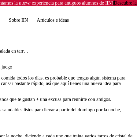
entamos la
nueva
experiencia para antiguos alumnos de IIN!
Descubre la
s
Sobre IIN
Artículos e ideas
Ensalada en tarro: Una comida entre semana que cambia las reglas del juego
l juego
la comida todos los días, es probable que tengas algún sistema para
cansar bastante rápido, así que aquí tienes una nueva idea para
sanos que te gustan + una excusa para reunirte con amigos.
saludables listos para llevar a partir del domingo por la noche,
 la noche, diciendo a cada uno que traiga varios tarros de cristal de