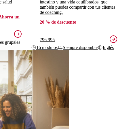
e salud
intestino y una vida equilibrados, que
también puedes compartir con tus clientes
de coaching.
Ahorra un
20 % de descuento
796
995
ses grupales
16 módulos
Siempre disponible
Inglés