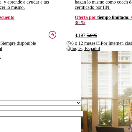
da, y aprende a ayudar a tus
hagan lo mismo como coach d
acer lo mismo.
certificado por IIN.
scuento
Oferta por
tiempo limitado:
30 %
4,197
5,995
Siempre disponible
6 o 12 meses
Por Internet, cla
ol
Inglés, Español
s