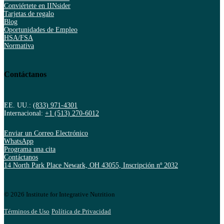
Conviértete en IINsider
Tarjetas de regalo
Blog
Oportunidades de Empleo
HSA/FSA
Normativa
Contáctanos
EE. UU.:
(833) 971-4301
Internacional:
+1 (513) 270-6012
Enviar un Correo Electrónico
WhatsApp
Programa una cita
Contáctanos
14 North Park Place Newark, OH 43055, Inscripción nº 2032
© 2026 Institute for Integrative Nutrition
Términos de Uso
Política de Privacidad