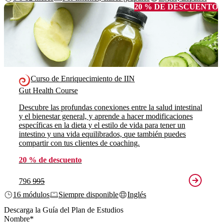
20 % DE DESCUENTO
Curso de Enriquecimiento de IIN
Gut Health Course
Descubre las profundas conexiones entre la salud intestinal
y el bienestar general, y aprende a hacer modificaciones
específicas en la dieta y el estilo de vida para tener un
intestino y una vida equilibrados, que también puedes
compartir con tus clientes de coaching.
20 % de descuento
796
995
16 módulos
Siempre disponible
Inglés
Descarga la Guía del Plan de Estudios
Nombre
*