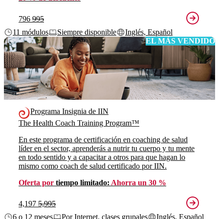
796
995
11 módulos
Siempre disponible
Inglés, Español
EL MÁS VENDIDO
Programa Insignia de IIN
The Health Coach Training Program™
En este programa de certificación en coaching de salud
líder en el sector, aprenderás a nutrir tu cuerpo y tu mente
en todo sentido y a capacitar a otros para que hagan lo
mismo como coach de salud certificado por IIN.
Oferta por
tiempo limitado:
Ahorra un 30 %
4,197
5,995
6 o 12 meses
Por Internet, clases grupales
Inglés, Español