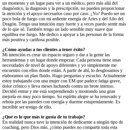
un momento y un lugar para ver a un médico, pero más allá del
diagnóstico, la diagnosis y la prescripción, no pueden proporcionar
la atención y el apoyo necesarios caso por caso. ¿Yo? Puedo ser un
poco bola de fuego con mi ardiente energía de Aries y del Año del
Dragón. Tengo una intuición muy fuerte y a veces puedo sentir más
de lo que sé. También tengo un lado sensible muy suave que
equilibra ese fuego. Me dedico a apoyar a las personas de la forma
más positiva y cariñosa posible.
¿Cómo ayudas a tus clientes a tener éxito?
Mi intención es crear un espacio seguro y dar a la gente las
herramientas y un lugar donde empezar. Cada persona tiene unas
necesidades de nivel de apoyo diferentes y yo simplemente me
encuentro con ellos donde están. A partir de ahí, lo desglosamos y
elaboramos un plan fluido. Hago preguntas y escucho. Actualmente
estoy trabajando con una mujer con EM que padece fatiga grave,
dolor crónico y lleva meses luchando contra un brote intenso.
Decidió entrar y me está sorprendiendo y mostrando
una
gran
mejoría en muy poco tiempo. Su espíritu alegre se ha renovado y
rebota por las paredes con energía y duerme estupendamente. Es
increíble ser testigo de ello.
¿Qué es lo que más te gusta de tu trabajo?
En realidad nunca tuve la intención de dedicarme a ningún tipo de
coaching, pero Dios mío, ¿cómo puedes no compartir toda esta