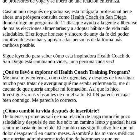
de profesores de yoga y se liberó de una relación enfermiza.
Casi un año después de graduarse, esta fotógrafa profesional tiene
ahora una próspera consulta como
Health Coach en San Diego
,
donde dirige un programa de 11 días que ayuda a la gente a liberarse
de malas elecciones alimentarias y a adoptar hábitos de vida más
saludables. El enfoque honesto y sincero de amy da fe del poder
curativo de escuchar y apoyar a las personas de la forma más
cariñosa posible.
Sigue leyendo para saber cómo esta inspiradora Health Coach de
San Diego está cambiando vidas, ¡una persona cada vez!
¿Qué te llevó a explorar el Health Coach Training Program?
Me puse muy enferma, como de urgencias, y después de investigar
mucho para tratar de averiguar qué me estaba enfermando, me di
cuenta de que quería ampliar mi formación. Así que lo hice.
Investigué varias vías antes de dar el salto. El IIN parecía encajar
bien conmigo. Me parecía lo correcto.
¿Cómo cambió tu vida después de inscribirte?
De buenas a primeras salí de una relación de larga duración poco
saludable y después de eso fue sólo un camino lento y gradual hasta
sentirme bastante increíble. El cambio más significativo fue que mi
dolor desapareció en cuatro meses. Asombré a los mismos médicos
que querían administrarme todo tipo de hormonas y que me