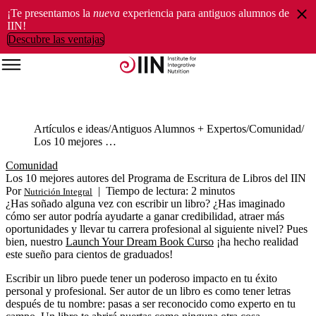
¡Te presentamos la
nueva
experiencia para antiguos alumnos de
IIN!
Descubre las ventajas
Artículos e ideas
Antiguos Alumnos + Expertos
Comunidad
Los 10 mejores autores del Programa de Escritura de Libros del IIN
Comunidad
Los 10 mejores autores del Programa de Escritura de Libros del IIN
Por
|
Tiempo de lectura: 2 minutos
Nutrición Integral
¿Has soñado alguna vez con escribir un libro? ¿Has imaginado
cómo ser autor podría ayudarte a ganar credibilidad, atraer más
oportunidades y llevar tu carrera profesional al siguiente nivel? Pues
bien, nuestro
Launch Your Dream Book Curso
¡ha hecho realidad
este sueño para cientos de graduados!
Escribir un libro puede tener un poderoso impacto en tu éxito
personal y profesional. Ser autor de un libro es como tener letras
después de tu nombre: pasas a ser reconocido como experto en tu