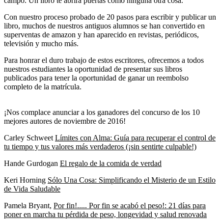
campo. Un libro te abrirá puertas como ninguna otra cosa.
Con nuestro proceso probado de 20 pasos para escribir y publicar un
libro, muchos de nuestros antiguos alumnos se han convertido en
superventas de amazon y han aparecido en revistas, periódicos,
televisión y mucho más.
Para honrar el duro trabajo de estos escritores, ofrecemos a todos
nuestros estudiantes la oportunidad de presentar sus libros
publicados para tener la oportunidad de ganar un reembolso
completo de la matrícula.
¡Nos complace anunciar a los ganadores del concurso de los 10
mejores autores de noviembre de 2016!
Carley Schweet
Límites con Alma: Guía para recuperar el control de
tu tiempo y tus valores más verdaderos (¡sin sentirte culpable!)
Hande Gurdogan
El regalo de la comida de verdad
Keri Horning
Sólo Una Cosa: Simplificando el Misterio de un Estilo
de Vida Saludable
Pamela Bryant,
Por fin!..... Por fin se acabó el peso!: 21 días para
poner en marcha tu pérdida de peso, longevidad y salud renovada