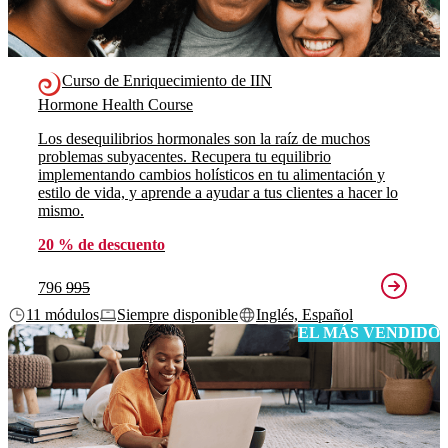
Curso de Enriquecimiento de IIN
Hormone Health Course
Los desequilibrios hormonales son la raíz de muchos
problemas subyacentes. Recupera tu equilibrio
implementando cambios holísticos en tu alimentación y
estilo de vida, y aprende a ayudar a tus clientes a hacer lo
mismo.
20 % de descuento
796
995
11 módulos
Siempre disponible
Inglés, Español
EL MÁS VENDIDO