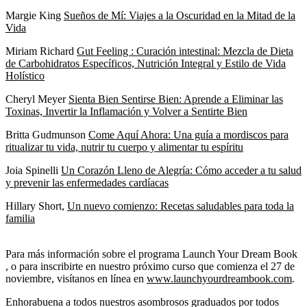
Margie King
Sueños de Mí: Viajes a la Oscuridad en la Mitad de la
Vida
Miriam Richard
Gut Feeling : Curación intestinal: Mezcla de Dieta
de Carbohidratos Específicos, Nutrición Integral y Estilo de Vida
Holístico
Cheryl Meyer
Sienta Bien Sentirse Bien: Aprende a Eliminar las
Toxinas, Invertir la Inflamación y Volver a Sentirte Bien
Britta Gudmunson
Come Aquí Ahora: Una guía a mordiscos para
ritualizar tu vida, nutrir tu cuerpo y alimentar tu espíritu
Joia Spinelli
Un Corazón Lleno de Alegría: Cómo acceder a tu salud
y prevenir las enfermedades cardíacas
Hillary Short,
Un nuevo comienzo: Recetas saludables para toda la
familia
Para más información sobre el programa Launch Your Dream Book
, o para inscribirte en nuestro próximo curso que comienza el 27 de
noviembre, visítanos en línea en
www.launchyourdreambook.com
.
Enhorabuena a todos nuestros asombrosos graduados por todos