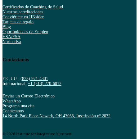
Certificados de Coaching de Salud
Nuestras acreditaciones
Conviértete en IINsider
Tarjetas de regalo
Blog
Oportunidades de Empleo
HSA/FSA
Normativa
Contáctanos
EE. UU.:
(833) 971-4301
Internacional:
+1 (513) 270-6012
Enviar un Correo Electrónico
WhatsApp
Programa una cita
Contáctanos
14 North Park Place Newark, OH 43055, Inscripción nº 2032
© 2026 Institute for Integrative Nutrition